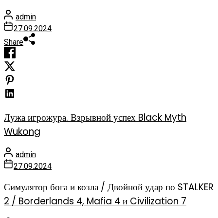
admin
27.09.2024
Share
Лужа игрожура. Взрывной успех Black Myth
Wukong
admin
27.09.2024
Симулятор бога и козла / Двойной удар по STALKER
2 / Borderlands 4, Mafia 4 и Civilization 7