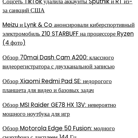
Соцсеть TikTok удалила аккаунты Sputnik и RT из-
за санкций США
Meizu и Lynk & Co анонсировали киберспортивный
электромобиль Z10 STARBUFF на процессоре Ryzen
(4 фото)
Обзор 70mai Dash Cam A200: классного
видеорегистратора с двухканальной записью
Обзор Xiaomi Redmi Pad SE: недорогого
планшета для видео и базовых задач
Обзор MSI Raider GE78 HX 13V: невероятно
мощного ноутбука для игр
Обзор Motorola Edge 50 Fusion: модного
смартфона с дисплеем 144 Гц