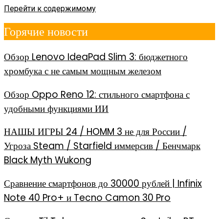
Перейти к содержимому
Горячие новости
Обзор Lenovo IdeaPad Slim 3: бюджетного
хромбука с не самым мощным железом
Обзор Oppo Reno 12: стильного смартфона с
удобными функциями ИИ
НАШЫ ИГРЫ 24 / HOMM 3 не для России /
Угроза Steam / Starfield иммерсив / Бенчмарк
Black Myth Wukong
Сравнение смартфонов до 30000 рублей | Infinix
Note 40 Pro+ и Tecno Camon 30 Pro