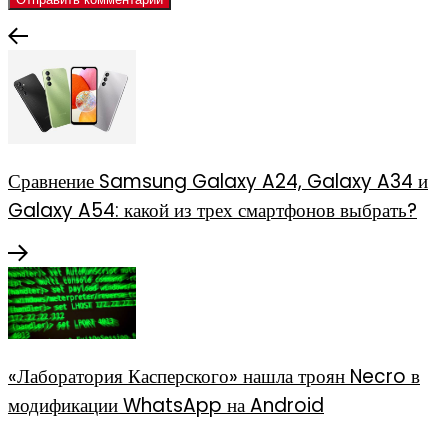
Сравнение Samsung Galaxy A24, Galaxy A34 и
Galaxy A54: какой из трех смартфонов выбрать?
«Лаборатория Касперского» нашла троян Necro в
модификации WhatsApp на Android