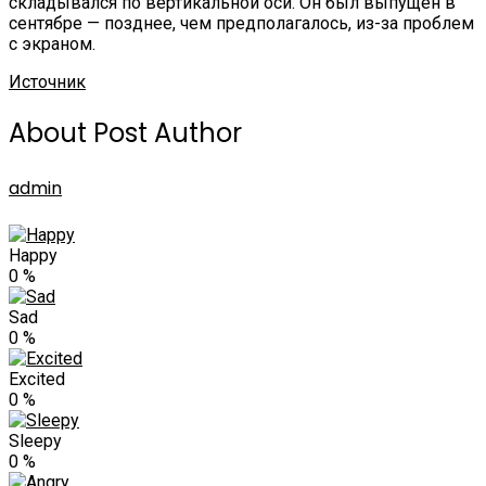
складывался по вертикальной оси. Он был выпущен в
сентябре — позднее, чем предполагалось, из-за проблем
с экраном.
Источник
About Post Author
admin
Happy
0
%
Sad
0
%
Excited
0
%
Sleepy
0
%