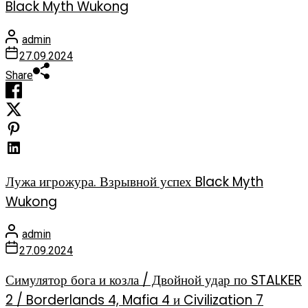
Black Myth Wukong
admin
27.09.2024
Share
Лужа игрожура. Взрывной успех Black Myth
Wukong
admin
27.09.2024
Симулятор бога и козла / Двойной удар по STALKER
2 / Borderlands 4, Mafia 4 и Civilization 7