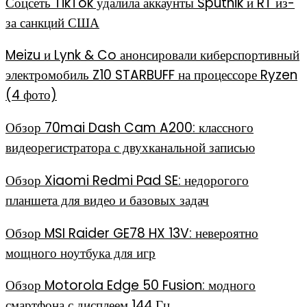
Соцсеть TikTok удалила аккаунты Sputnik и RT из-
за санкций США
Meizu и Lynk & Co анонсировали киберспортивный
электромобиль Z10 STARBUFF на процессоре Ryzen
(4 фото)
Обзор 70mai Dash Cam A200: классного
видеорегистратора с двухканальной записью
Обзор Xiaomi Redmi Pad SE: недорогого
планшета для видео и базовых задач
Обзор MSI Raider GE78 HX 13V: невероятно
мощного ноутбука для игр
Обзор Motorola Edge 50 Fusion: модного
смартфона с дисплеем 144 Гц