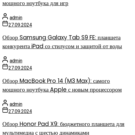
мощного ноутбука для игр
admin
27.09.2024
Обзор Samsung Galaxy Tab S9 FE: планшета
конкурента iPad со стилусом и защитой от воды
admin
27.09.2024
Обзор MacBook Pro 14 (M3 Max): самого
мощного ноутбука Apple с новым процессором
admin
27.09.2024
Обзор Honor Pad X9: бюджетного планшета для
мультимедиа с шестью динамиками