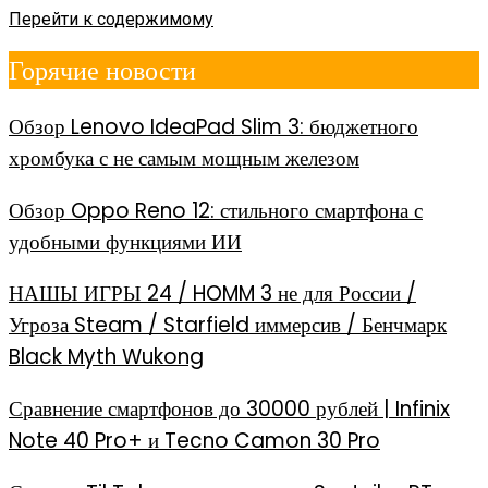
Перейти к содержимому
Горячие новости
Обзор Lenovo IdeaPad Slim 3: бюджетного
хромбука с не самым мощным железом
Обзор Oppo Reno 12: стильного смартфона с
удобными функциями ИИ
НАШЫ ИГРЫ 24 / HOMM 3 не для России /
Угроза Steam / Starfield иммерсив / Бенчмарк
Black Myth Wukong
Сравнение смартфонов до 30000 рублей | Infinix
Note 40 Pro+ и Tecno Camon 30 Pro