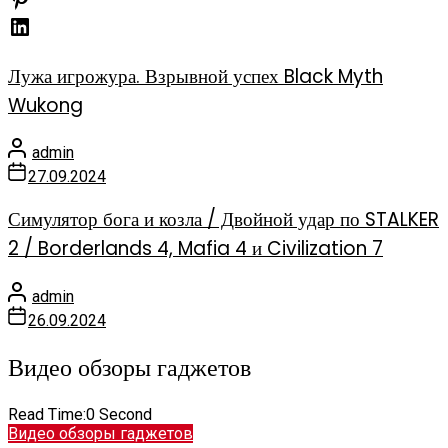
Лужа игрожура. Взрывной успех Black Myth
Wukong
admin
27.09.2024
Симулятор бога и козла / Двойной удар по STALKER
2 / Borderlands 4, Mafia 4 и Civilization 7
admin
26.09.2024
Видео обзоры гаджетов
Read Time:
0 Second
Видео обзоры гаджетов