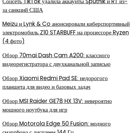
Соцсеть TikTok удалила аккаунты Sputnik и RT из-
за санкций США
Meizu и Lynk & Co анонсировали киберспортивный
электромобиль Z10 STARBUFF на процессоре Ryzen
(4 фото)
Обзор 70mai Dash Cam A200: классного
видеорегистратора с двухканальной записью
Обзор Xiaomi Redmi Pad SE: недорогого
планшета для видео и базовых задач
Обзор MSI Raider GE78 HX 13V: невероятно
мощного ноутбука для игр
Обзор Motorola Edge 50 Fusion: модного
смартфона с дисплеем 144 Гц