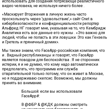
использовать для создания потрясающе реалистичного
видео человека, не используя ничего более .
«Маскирует Вторжения в личную жизнь часто
проскользнуть через ‘удовольствие’,» сайт Cnet в
кибербезопасности и конфиденциальности репортер
Альфред НГ говорит мне, указывая на то, что Кембридж
Аналитика есть все данные его нужны . «Это важно для
людей, чтобы не попасть в эти ловушки. Это как Гензель
и Гретель и пряничный домик».
Мы также знаем, что FaceApp-российская компания, что
и . Видный республиканцы и говорят, что FaceApp
является поводом для беспокойства . Я не сторонник
истерии, я и не думаю, что кому надо автоматически
предполагать, что программа или служба
отвратительной только потому, что он живет в Москве,
но я поддерживаю скепсис. Возможно, мы должны
принять во внимание.
Большой: если вы использовали
FaceApp#:
В @ФБР & @КДК должны смотреть