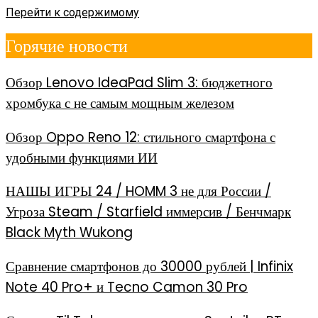
Перейти к содержимому
Горячие новости
Обзор Lenovo IdeaPad Slim 3: бюджетного
хромбука с не самым мощным железом
Обзор Oppo Reno 12: стильного смартфона с
удобными функциями ИИ
НАШЫ ИГРЫ 24 / HOMM 3 не для России /
Угроза Steam / Starfield иммерсив / Бенчмарк
Black Myth Wukong
Сравнение смартфонов до 30000 рублей | Infinix
Note 40 Pro+ и Tecno Camon 30 Pro