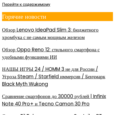
Перейти к содержимому
Горячие новости
Обзор Lenovo IdeaPad Slim 3: бюджетного
хромбука с не самым мощным железом
Обзор Oppo Reno 12: стильного смартфона с
удобными функциями ИИ
НАШЫ ИГРЫ 24 / HOMM 3 не для России /
Угроза Steam / Starfield иммерсив / Бенчмарк
Black Myth Wukong
Сравнение смартфонов до 30000 рублей | Infinix
Note 40 Pro+ и Tecno Camon 30 Pro