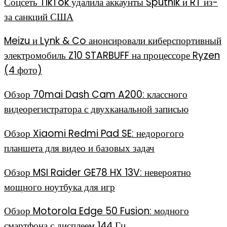
Соцсеть TikTok удалила аккаунты Sputnik и RT из-
за санкций США
Meizu и Lynk & Co анонсировали киберспортивный
электромобиль Z10 STARBUFF на процессоре Ryzen
(4 фото)
Обзор 70mai Dash Cam A200: классного
видеорегистратора с двухканальной записью
Обзор Xiaomi Redmi Pad SE: недорогого
планшета для видео и базовых задач
Обзор MSI Raider GE78 HX 13V: невероятно
мощного ноутбука для игр
Обзор Motorola Edge 50 Fusion: модного
смартфона с дисплеем 144 Гц