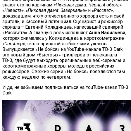
знают его по картинам
«Пиковая дама: Чёрный обряд»
,
«Невеста»
,
«Пиковая дама: Зазеркалье»
и
«Рассвет»
,
доказавшим, что у отечественного хоррора есть и свой
зритель, и кассовый потенциал. Сценарист и режиссёр
сериала – Евгений Колядинцев, написавший сценарий
«Рассвета». А главную роль исполняет
Анна Васильева
,
которая снималась у Колядинцева в короткометражке
«Спойлер»
, тепло принятой любителями ужасов.
Выпущскается «Не бойся» на YouTube-канале ТВ-3 Dark –
это новый дом «быстрых» триллеров от телеканала
ТВ-3, где будут выходить оригинальные веб-сериалы и
короткометражные хорроры молодых российских
режиссёров. Свежие серии «Не бойся» появляются там
каждую неделю по четвергам.
И да, не забываем подписываться на YouTube-канал ТВ-3
Dark.