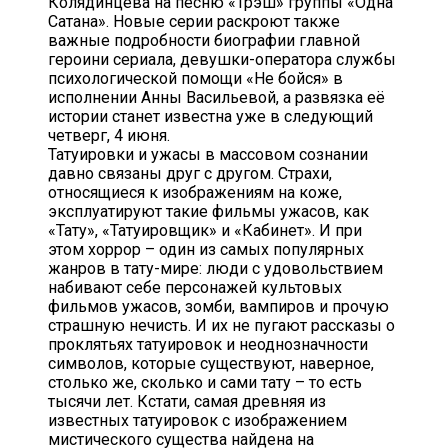
Колядинцева на песню «Трэш» группы «Одна
Сатана». Новые серии раскроют также
важные подробности биографии главной
героини сериала, девушки-оператора службы
психологической помощи «Не бойся» в
исполнении Анны Васильевой, а развязка её
истории станет известна уже в следующий
четверг, 4 июня.
Татуировки и ужасы в массовом сознании
давно связаны друг с другом. Страхи,
относящиеся к изображениям на коже,
эксплуатируют такие фильмы ужасов, как
«Тату», «Татуировщик» и «Кабинет». И при
этом хоррор – один из самых популярных
жанров в тату-мире: люди с удовольствием
набивают себе персонажей культовых
фильмов ужасов, зомби, вампиров и прочую
страшную нечисть. И их не пугают рассказы о
проклятьях татуировок и неоднозначности
символов, которые существуют, наверное,
столько же, сколько и сами тату – то есть
тысячи лет. Кстати, самая древняя из
известных татуировок с изображением
мистического существа найдена на