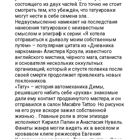
состоящего из двух частей. Его точно не стоит
смотреть тем, кто убеждён, что татуировки
могут нести в себе семена зла…
Недвусмысленно намекает на последствия
нанесения татуировки с неизвестным
смыслом и эпиграф к серии: «Я хотела
отправиться к дьяволу моим собственным
путём» – популярная цитата из «Дневника
наркомана» Алистера Кроули, известного
английского мистика, чёрного мага, сатаниста
и основателя нескольких оккультных
организаций, который и спустя полвека после
своей смерти продолжает привлекать новых
поклонников.
«Тату» – история автомеханика Димы,
решившего набить себе «рукав»: знакомые
дали ему контакт продвинутого мастера, и он
отправился в салон Macabre Tattoo. Но рисунок
на его руке вскоре зажил собственной
жизнью… Главные роли в этом эпизоде
исполняют Кирилл Папин и Анастасия Нувель.
Фанаты жанра могли видеть их в весёлом и
кровавом клипе режиссёра Евгения