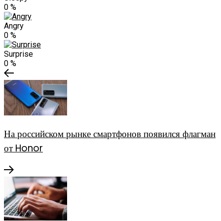
0
%
Angry
0
%
Surprise
0
%
На российском рынке смартфонов появился флагман
от Honor