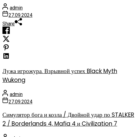
admin
27.09.2024
Share
Лужа игрожура. Взрывной успех Black Myth
Wukong
admin
27.09.2024
Симулятор бога и козла / Двойной удар по STALKER
2 / Borderlands 4, Mafia 4 и Civilization 7