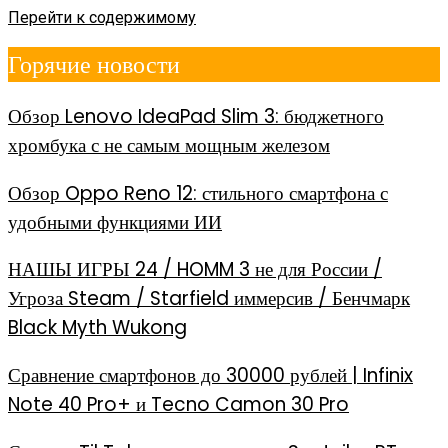
Перейти к содержимому
Горячие новости
Обзор Lenovo IdeaPad Slim 3: бюджетного
хромбука с не самым мощным железом
Обзор Oppo Reno 12: стильного смартфона с
удобными функциями ИИ
НАШЫ ИГРЫ 24 / HOMM 3 не для России /
Угроза Steam / Starfield иммерсив / Бенчмарк
Black Myth Wukong
Сравнение смартфонов до 30000 рублей | Infinix
Note 40 Pro+ и Tecno Camon 30 Pro