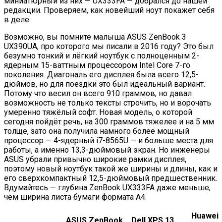
миниатюрный из них — UX333FA — добрался до нашей
редакции. Проверяем, как новейший ноут покажет себя
в деле.
Возможно, вы помните малыша ASUS ZenBook 3
UX390UA, про которого мы писали в 2016 году? Это был
безумно тонкий и лёгкий ноутбук с полноценным 2-
ядерным 15-ваттным процессором Intel Core 7-го
поколения. Диагональ его дисплея была всего 12,5-
дюймов, но для поездки это был идеальный вариант.
Потому что весил он всего 910 граммов, но давал
возможность не только тексты строчить, но и ворочать
умеренно тяжёлый софт. Новая модель, о которой
сегодня пойдёт речь, на 300 граммов тяжелее и на 5 мм
толще, зато она получила намного более мощный
процессор — 4-ядерный i7-8565U — и больше места для
работы, а именно 13,3-дюймовый экран. Но инженеры
ASUS убрали привычно широкие рамки дисплея,
поэтому новый ноутбук такой же ширины и длины, как и
его сверхкомпактный 12,5-дюймовый предшественник.
Вдумайтесь — глубина ZenBook UX333FA даже меньше,
чем ширина листа бумаги формата А4.
Huawei
ASUS ZenBook
Dell XPS 13