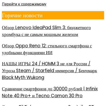
Перейти к содержимому
Горячие новости
Обзор Lenovo IdeaPad Slim 3: бюджетного
хромбука с не самым мощным железом
Обзор Oppo Reno 12: стильного смартфона с
удобными функциями ИИ
НАШЫ ИГРЫ 24 / HOMM 3 не для России /
Угроза Steam / Starfield иммерсив / Бенчмарк
Black Myth Wukong
Сравнение смартфонов до 30000 рублей | Infinix
Note 40 Pro+ и Tecno Camon 30 Pro