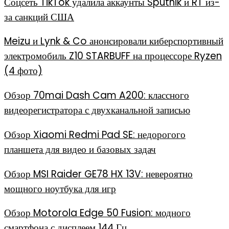
Соцсеть TikTok удалила аккаунты Sputnik и RT из-
за санкций США
Meizu и Lynk & Co анонсировали киберспортивный
электромобиль Z10 STARBUFF на процессоре Ryzen
(4 фото)
Обзор 70mai Dash Cam A200: классного
видеорегистратора с двухканальной записью
Обзор Xiaomi Redmi Pad SE: недорогого
планшета для видео и базовых задач
Обзор MSI Raider GE78 HX 13V: невероятно
мощного ноутбука для игр
Обзор Motorola Edge 50 Fusion: модного
смартфона с дисплеем 144 Гц