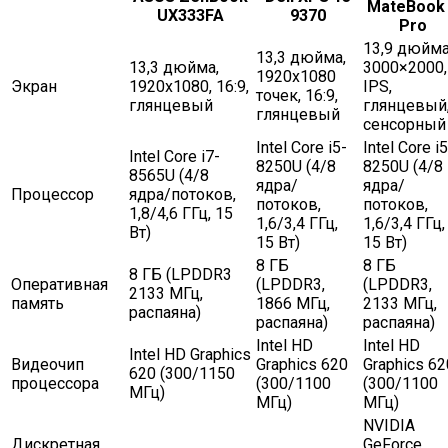
MateBook
UX333FA
9370
Pro
13,9 дюйма
13,3 дюйма,
13,3 дюйма,
3000×2000,
1920х1080
Экран
1920х1080, 16:9,
IPS,
точек, 16:9,
глянцевый
глянцевый
глянцевый
сенсорный
Intel Core i5-
Intel Core i5
Intel Core i7-
8250U (4/8
8250U (4/8
8565U (4/8
ядра/
ядра/
Процессор
ядра/потоков,
потоков,
потоков,
1,8/4,6 ГГц, 15
1,6/3,4 ГГц,
1,6/3,4 ГГц,
Вт)
15 Вт)
15 Вт)
8 ГБ
8 ГБ
8 ГБ (LPDDR3
Оперативная
(LPDDR3,
(LPDDR3,
2133 МГц,
память
1866 МГц,
2133 МГц,
распаяна)
распаяна)
распаяна)
Intel HD
Intel HD
Intel HD Graphics
Видеочип
Graphics 620
Graphics 62
620 (300/1150
процессора
(300/1100
(300/1100
МГц)
МГц)
МГц)
NVIDIA
Дискретная
GeForce