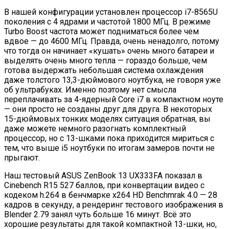
В нашей конфигурации установлен процессор i7-8565U
поколения с 4 ядрами и частотой 1800 МГц. В режиме
Turbo Boost частота может подниматься более чем
вдвое — до 4600 МГц. Правда, очень ненадолго, потому
что тогда он начинает «кушать» очень много батареи и
выделять очень много тепла — гораздо больше, чем
готова выдержать небольшая система охлаждения
даже толстого 13,3-дюймового ноутбука, не говоря уже
об ультрабуках. Именно поэтому нет смысла
переплачивать за 4-ядерный Core i7 в компактном ноуте
— они просто не созданы друг для друга. В некоторых
15-дюймовых тонких моделях ситуация обратная, вы
даже можете немного разогнать комплектный
процессор, но с 13-шками пока приходится мириться с
тем, что выше i5 ноутбуки по итогам замеров почти не
прыгают.
Наш тестовый ASUS ZenBook 13 UX333FA показал в
Cinebench R15 527 баллов, при конвертации видео с
кодеком h.264 в бенчмарке x264 HD Benchmrak 4.0 — 28
кадров в секунду, а рендеринг тестового изображения в
Blender 2.79 занял чуть больше 16 минут. Всё это
хорошие результаты для такой компактной 13-шки, но,