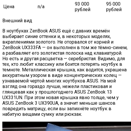
93 000
95 000
Цена
n/a
рублей
рублей
Внешний вид
В ноутбуках ZenBook ASUS ещё с давних времён
выбирает синие оттенки и, в некоторых моделях,
вкраплениями золотого. Не оторвался от корней и
ZenBook UX333FA — он выполнен в том же тёмно-синем,
а разбавляет его золотистая полоска над клавиатурой.
Но есть и другая расцветка — серебристая. Видимо, для
тех, кто любит классику или боится потерять ноутбук в
темноте. Металлическая крышка, как водится, украшена
аккуратным узором в виде концентрических колец —
узнаваемой чертой многих ноутбуков ASUS. На мой
взгляд она гораздо лучше, нежели пластиковая и
глянцевая как у прошлогоднего ASUS ZenBook 13
UX331UN. При этом новая крышка явно толще, чем у
ASUS ZenBook 3 UX390UA, а значит меньше шансов
повредить матрицу, если вы запихнёте ноутбук в
набитую вещами сумку или рюкзак.