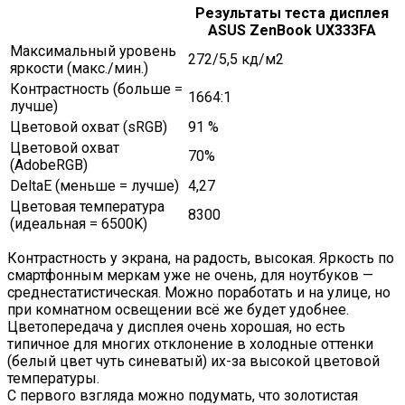
Результаты теста дисплея
ASUS ZenBook UX333FA
Максимальный уровень
272/5,5 кд/м2
яркости (макс./мин.)
Контрастность (больше =
1664:1
лучше)
Цветовой охват (sRGB)
91 %
Цветовой охват
70%
(AdobeRGB)
DeltaE (меньше = лучше)
4,27
Цветовая температура
8300
(идеальная = 6500K)
Контрастность у экрана, на радость, высокая. Яркость по
смартфонным меркам уже не очень, для ноутбуков —
среднестатистическая. Можно поработать и на улице, но
при комнатном освещении всё же будет удобнее.
Цветопередача у дисплея очень хорошая, но есть
типичное для многих отклонение в холодные оттенки
(белый цвет чуть синеватый) их-за высокой цветовой
температуры.
С первого взгляда можно подумать, что золотистая