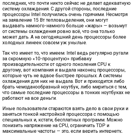
последних, что почти никто сейчас не делает адекватную
систему охлаждения. С другой стороны, последние
процессоры Intel получились очень горячими. Несмотря
на заявление 15 Вт тепловыделения, они могут
выдавать намного-намного больше «жары» — возьмут
от системы охлаждения ровно всё, что она только
может дать. А на сегодняшний день процессоры более
холодных линеек совсем уж унылые.
Так что имеет то, что имеем. Intel ведь регулярно ругали
за скромную «10-процентую» прибавку
производительности от одного поколения CPU к
другому, вот компания и выдала наконец процессоры,
которые чуть не вдвое быстрее прошлых. А системы
охлаждения для них не выдала. Вот и приходится либо
брать чемоданообразный ноутбук, либо мириться с тем,
что самые последние процессоры в тонких ноутбуках не
работают на все деньги.
Иные пользователи стараются взять дело в свои руки и
заняться тонкой настройкой процессора с помощью
специальных и, кстати, бесплатных программ. Можно
понизить напряжение на CPU, ограничить TDP и
максимальные частоты — это, если верить интернету,