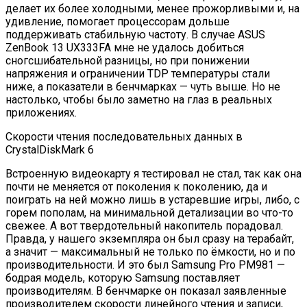
делает их более холодными, менее прожорливыми и, на
удивление, помогает процессорам дольше
поддерживать стабильную частоту. В случае ASUS
ZenBook 13 UX333FA мне не удалось добиться
сногсшибательной разницы, но при понижении
напряжения и ограничении TDP температуры стали
ниже, а показатели в бенчмарках — чуть выше. Но не
настолько, чтобы было заметно на глаз в реальных
приложениях.
Скорости чтения последовательных данных в
CrystalDiskMark 6
Встроенную видеокарту я тестировал не стал, так как она
почти не меняется от поколения к поколению, да и
поиграть на ней можно лишь в устаревшие игры, либо, с
горем пополам, на минимальной детализации во что-то
свежее. А вот твердотельный накопитель порадовал.
Правда, у нашего экземпляра он был сразу на терабайт,
а значит — максимальный не только по ёмкости, но и по
производительности. И это был Samsung Pro PM981 —
бодрая модель, которую Samsung поставляет
производителям. В бенчмарке он показал заявленные
производителем скорости линейного чтения и записи,