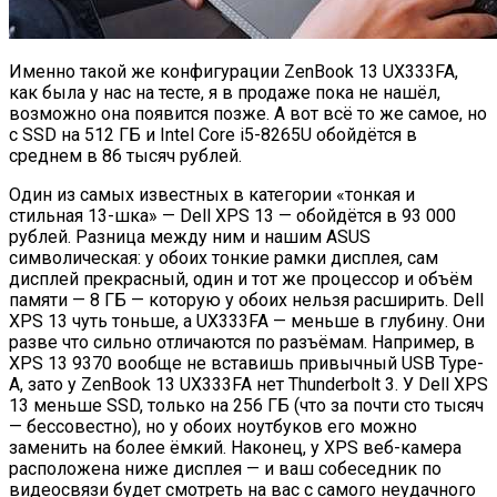
Именно такой же конфигурации ZenBook 13 UX333FA,
как была у нас на тесте, я в продаже пока не нашёл,
возможно она появится позже. А вот всё то же самое, но
с SSD на 512 ГБ и Intel Core i5-8265U обойдётся в
среднем в 86 тысяч рублей.
Один из самых известных в категории «тонкая и
стильная 13-шка» — Dell XPS 13 — обойдётся в 93 000
рублей. Разница между ним и нашим ASUS
символическая: у обоих тонкие рамки дисплея, сам
дисплей прекрасный, один и тот же процессор и объём
памяти — 8 ГБ — которую у обоих нельзя расширить. Dell
XPS 13 чуть тоньше, а UX333FA — меньше в глубину. Они
разве что сильно отличаются по разъёмам. Например, в
XPS 13 9370 вообще не вставишь привычный USB Type-
A, зато у ZenBook 13 UX333FA нет Thunderbolt 3. У Dell XPS
13 меньше SSD, только на 256 ГБ (что за почти сто тысяч
— бессовестно), но у обоих ноутбуков его можно
заменить на более ёмкий. Наконец, у XPS веб-камера
расположена ниже дисплея — и ваш собеседник по
видеосвязи будет смотреть на вас с самого неудачного