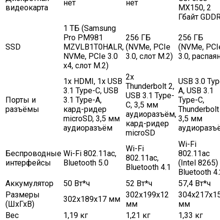
нет
нет
видеокарта
MX150, 2
Гбайт GDD
1 ТБ (Samsung
Pro PM981
256 ГБ
256 ГБ
SSD
MZVLB1T0HALR,
(NVMe, PCIe
(NVMe, PCI
NVMe, PCIe 3.0
3.0, слот M.2)
3.0, распаян
x4, слот M.2)
2x
1x HDMI, 1x USB
USB 3.0 Typ
Thunderbolt 2,
3.1 Type-C, USB
A, USB 3.1
USB 3.1 Type-
Порты и
3.1 Type-A,
Type-C,
C, 3,5 мм
разъёмы
кард-ридер
Thunderbolt 
аудиоразъём,
microSD, 3,5 мм
3,5 мм
кард-ридер
аудиоразъём
аудиоразъ
microSD
Wi-Fi
Wi-Fi
Беспроводные
Wi-Fi 802.11ac,
802.11ac
802.11ac,
интерфейсы
Bluetooth 5.0
(Intel 8265)
Bluetooth 4.1
Bluetooth 4.
Аккумулятор
50 Вт*ч
52 Вт*ч
57,4 Вт*ч
Размеры
302x199x12
304x217x1
302х189х17 мм
(ШхГхВ)
мм
мм
Вес
1,19 кг
1,21 кг
1,33 кг