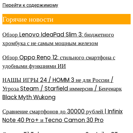
Перейти к содержимому
Горячие новости
Обзор Lenovo IdeaPad Slim 3: бюджетного
хромбука с не самым мощным железом
Обзор Oppo Reno 12: стильного смартфона с
удобными функциями ИИ
НАШЫ ИГРЫ 24 / HOMM 3 не для России /
Угроза Steam / Starfield иммерсив / Бенчмарк
Black Myth Wukong
Сравнение смартфонов до 30000 рублей | Infinix
Note 40 Pro+ и Tecno Camon 30 Pro