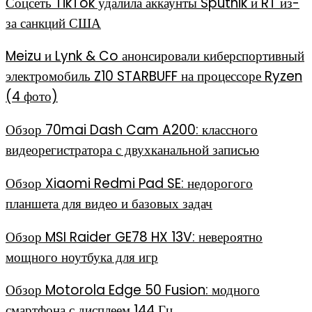
Соцсеть TikTok удалила аккаунты Sputnik и RT из-
за санкций США
Meizu и Lynk & Co анонсировали киберспортивный
электромобиль Z10 STARBUFF на процессоре Ryzen
(4 фото)
Обзор 70mai Dash Cam A200: классного
видеорегистратора с двухканальной записью
Обзор Xiaomi Redmi Pad SE: недорогого
планшета для видео и базовых задач
Обзор MSI Raider GE78 HX 13V: невероятно
мощного ноутбука для игр
Обзор Motorola Edge 50 Fusion: модного
смартфона с дисплеем 144 Гц