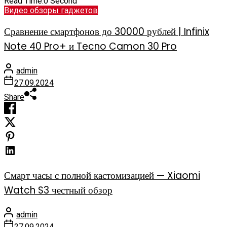
Read Time:
0 Second
Видео обзоры гаджетов
Сравнение смартфонов до 30000 рублей | Infinix
Note 40 Pro+ и Tecno Camon 30 Pro
admin
27.09.2024
Share
Смарт часы с полной кастомизацией — Xiaomi
Watch S3 честный обзор
admin
27.09.2024