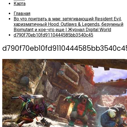
Карта
Главная
Во что поиграть в мае: затягивающий Resident Evil,
харизматичный Hood: Outlaws & Legends, безумный
Biomutant и кое-что еще | Журнал Digital World
d790f70eb10fd9110444585bb3540c45
d790f70eb10fd9110444585bb3540c4