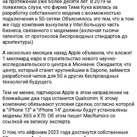
на протяжении уже более десяти лет. В 2019-м
появились слухи, что фирма Тима Кука взялась за
разработку собственного модема с возможностью
подключения к 5G-сетям. Объяснялось это тем, что в том
же году компания выкупила у Intel большую часть
бизнеса, связанного с модемами (включая тысячи
патентов: от протоколов беспроводных стандартов до
архитектуры).
А несколько месяцев назад Apple объявила, что вложит
1 миллиард евро в строительство нового научно-
исследовательского центра в Мюнхене. Ожидается, что
центр, который станет крупнейшим в Европе, займется
разработкой чипов для 5G и других беспроводных
технологий будущего.
Тем не менее, партнером Apple в этом направлении на
ближайшие два года останется Qualcomm. К этому
компанию обязывают условия сделки, согласно которой
в "iPhone 13" и "iPhone 14" должны будут установлены
модемы X65 и X70. Об этом пишет MacRumors со
ссылкой на записку эксперта.
О том, что айфонам 2023 года достанутся собственные