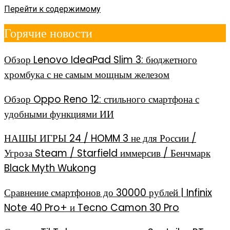
Перейти к содержимому
Горячие новости
Обзор Lenovo IdeaPad Slim 3: бюджетного
хромбука с не самым мощным железом
Обзор Oppo Reno 12: стильного смартфона с
удобными функциями ИИ
НАШЫ ИГРЫ 24 / HOMM 3 не для России /
Угроза Steam / Starfield иммерсив / Бенчмарк
Black Myth Wukong
Сравнение смартфонов до 30000 рублей | Infinix
Note 40 Pro+ и Tecno Camon 30 Pro