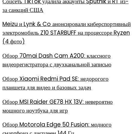
Соцсеть TikTok удалила аккаунты Sputnik и RT из-
за санкций США
Meizu и Lynk & Co анонсировали киберспортивный
электромобиль Z10 STARBUFF на процессоре Ryzen
(4 фото)
Обзор 70mai Dash Cam A200: классного
видеорегистратора с двухканальной записью
Обзор Xiaomi Redmi Pad SE: недорогого
планшета для видео и базовых задач
Обзор MSI Raider GE78 HX 13V: невероятно
мощного ноутбука для игр
Обзор Motorola Edge 50 Fusion: модного
смартфона с дисплеем 144 Гц