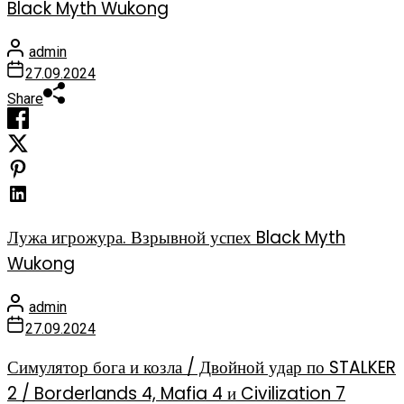
Black Myth Wukong
admin
27.09.2024
Share
Лужа игрожура. Взрывной успех Black Myth
Wukong
admin
27.09.2024
Симулятор бога и козла / Двойной удар по STALKER
2 / Borderlands 4, Mafia 4 и Civilization 7