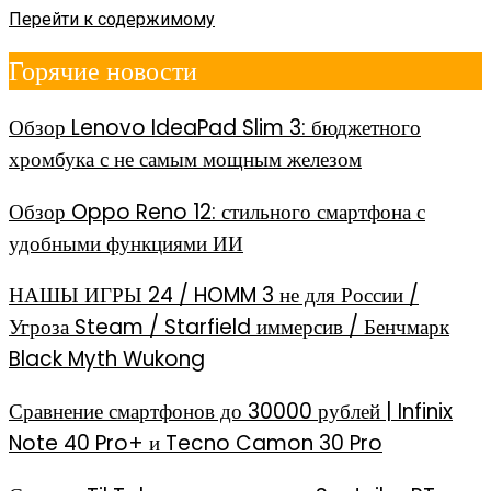
Перейти к содержимому
Горячие новости
Обзор Lenovo IdeaPad Slim 3: бюджетного
хромбука с не самым мощным железом
Обзор Oppo Reno 12: стильного смартфона с
удобными функциями ИИ
НАШЫ ИГРЫ 24 / HOMM 3 не для России /
Угроза Steam / Starfield иммерсив / Бенчмарк
Black Myth Wukong
Сравнение смартфонов до 30000 рублей | Infinix
Note 40 Pro+ и Tecno Camon 30 Pro