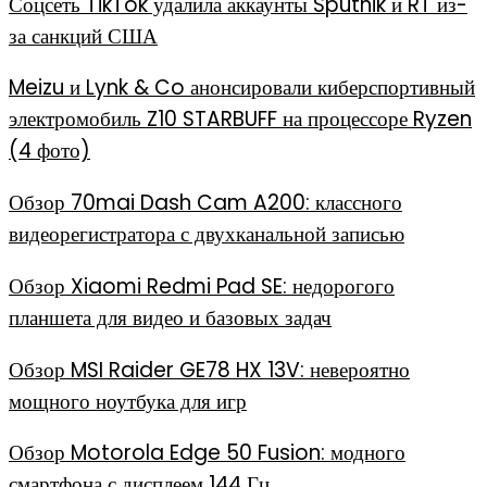
Соцсеть TikTok удалила аккаунты Sputnik и RT из-
за санкций США
Meizu и Lynk & Co анонсировали киберспортивный
электромобиль Z10 STARBUFF на процессоре Ryzen
(4 фото)
Обзор 70mai Dash Cam A200: классного
видеорегистратора с двухканальной записью
Обзор Xiaomi Redmi Pad SE: недорогого
планшета для видео и базовых задач
Обзор MSI Raider GE78 HX 13V: невероятно
мощного ноутбука для игр
Обзор Motorola Edge 50 Fusion: модного
смартфона с дисплеем 144 Гц