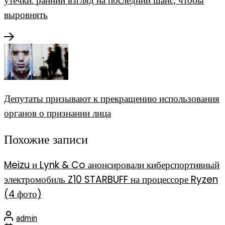
утечки: ранний взгляд на последний шанс, чтобы
выровнять
Депутаты призывают к прекращению использования
органов о признании лица
Похожие записи
Meizu и Lynk & Co анонсировали киберспортивный
электромобиль Z10 STARBUFF на процессоре Ryzen
(4 фото)
admin