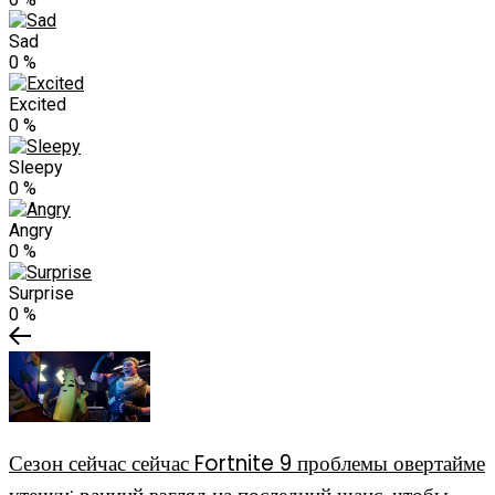
Sad
0
%
Excited
0
%
Sleepy
0
%
Angry
0
%
Surprise
0
%
Сезон сейчас сейчас Fortnite 9 проблемы овертайме