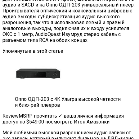
аудио и SACD и на Оппо ОДП-203 универсальный плеер.
Проигрывателя оптический и коаксиальный цифровые
аудио выходы субдискретизация аудио высокого
разрешения, так что я использовал левый и правый
аналоговые выходы, подключая их к входу усилителя
ОКС с 1 метр, AudioQuest Изумруд стерео кабель с
разъемом типа RCA на обоих концах.
Упомянутые в этой статье
Оппо ОДП-203 с 4K Ультра высокой четкости
и блю-рей плееров
ReviewMSRP прочитать ✓ ваша личная информация
доступ по $549.00 посмотреть Итон Амазонки
Мой любимый высокой разрешением аудио записи от
экс записи, который выпускает фильмов на ДВД-аудио