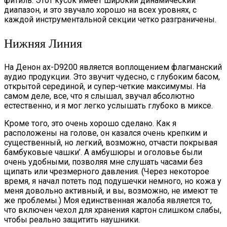
фитиль. Этот кусок имеет широкий динамический
диапазон, и это звучало хорошо на всех уровнях, с
каждой инструментальной секции четко разграничены.
Нижняя Линия
На Денон ах-D9200 является воплощением флагманский
аудио продукции. Это звучит чудесно, с глубоким басом,
открытой серединой, и супер-четкие максимумы. На
самом деле, все, что я слышал, звучал абсолютно
естественно, и я мог легко услышать глубоко в миксе.
Кроме того, это очень хорошо сделано. Как я
расположены на голове, он казался очень крепким и
существенный, но легкий, возможно, отчасти покрывая
бамбуковые чашки’. А амбушюры и оголовье были
очень удобными, позволяя мне слушать часами без
щипать или чрезмерного давления. (Через некоторое
время, я начал потеть под подушечки немного, но кожа у
меня довольно активный, и вы, возможно, не имеют те
же проблемы.) Моя единственная жалоба является то,
что включен чехол для хранения картон слишком слабы,
чтобы реально защитить наушники.