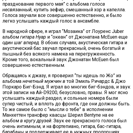
празднование первого мая” с альбома
голоса
несвязанный
, купить зефир, смешанный хор а капелла.
Голоса звучали все совершенно естественно, и было
легко услышать каждый голос в ансамбле.
В народной сфере, я играл “Мозаика” от Лоуренс Juber
альбом
гитара Нуар
и “океан” от Джонатана McEuen еще
один шаг вперед
. В обоих случаях, акустическая гитара и
акустический бас звучал прекрасный, очень богатый и
пышный без всякого намека на перегруженность.
Кроме того, вокальный звук Джонатан McEuen был
совершенно естественным.
Обращаясь к джазу, я проверил “ты идешь по Жо” из
альбома
нечетный мужчин в
той Эмиль Ричардс & Джо
Поркаро Биг-Бэнд. Я играл во многих биг-бэндов, и звук
этой записи на Ай-D9200, безусловно, правы. Я мог ясно
услышать каждый раздел, и сольные номера были
супер чистый, и вплоть до фронта, где они должны быть.
То же самое было с “мысли о тебе” в исполнении
Манхеттен трансфер квасцы Шерил Bentyne на ее
альбом
в кругу друзей
. Звук ее прекрасного голоса был
очень интимным, и на фортепиано, гитара, бас-гитара,
барабаны и поддерживает ее в нужных пропорциях.