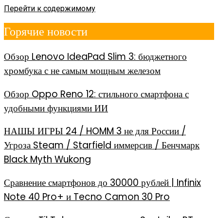
Перейти к содержимому
Горячие новости
Обзор Lenovo IdeaPad Slim 3: бюджетного
хромбука с не самым мощным железом
Обзор Oppo Reno 12: стильного смартфона с
удобными функциями ИИ
НАШЫ ИГРЫ 24 / HOMM 3 не для России /
Угроза Steam / Starfield иммерсив / Бенчмарк
Black Myth Wukong
Сравнение смартфонов до 30000 рублей | Infinix
Note 40 Pro+ и Tecno Camon 30 Pro