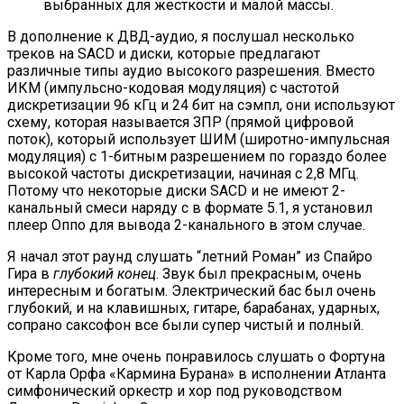
выбранных для жесткости и малой массы.
В дополнение к ДВД-аудио, я послушал несколько
треков на SACD и диски, которые предлагают
различные типы аудио высокого разрешения. Вместо
ИКМ (импульсно-кодовая модуляция) с частотой
дискретизации 96 кГц и 24 бит на сэмпл, они используют
схему, которая называется ЗПР (прямой цифровой
поток), который использует ШИМ (широтно-импульсная
модуляция) с 1-битным разрешением по гораздо более
высокой частоты дискретизации, начиная с 2,8 МГц.
Потому что некоторые диски SACD и не имеют 2-
канальный смеси наряду с в формате 5.1, я установил
плеер Оппо для вывода 2-канального в этом случае.
Я начал этот раунд слушать “летний Роман” из Спайро
Гира в
глубокий конец
. Звук был прекрасным, очень
интересным и богатым. Электрический бас был очень
глубокий, и на клавишных, гитаре, барабанах, ударных,
сопрано саксофон все были супер чистый и полный.
Кроме того, мне очень понравилось слушать о Фортуна
от Карла Орфа «Кармина Бурана» в исполнении Атланта
симфонический оркестр и хор под руководством