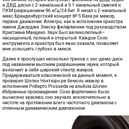
и ДВД диски с 2-канальный и 5.1-канальный смесей и
ПКМ разрешением 96 кГц/24 бит. Я начал с 2-канальный
микс Бранденбургский концерт № 5 Баха ре мажор,
первое движение: Аллегро, как в исполнении оркестра
имени Джордже Энеску филармонии под руководством
Кристиана Мандеал. Звук был великолепный—
насыщенный, полный и открытый. Каждое Соло
инструмента и оркестра был явно оказали, позволяет
мне услышать глубоко в миксе.
Далее я прослушал несколько треков с экс-демо-диск
под названием
высоким разрешением звука
, который
включает в себя широкий спектр жанров.
Придерживаться классической на данный момент, я
проверил Шопен Ноктюрн ре бемоль мажор в
исполнении Роберто Prosseda на альбом
Шопен:
Избранные произведения
. Соло фортепиано было
вынесено красиво; оно звучало исключительно в
чистоте на протяжении всего частотного диапазона с
отличным динамическим диапазоном.