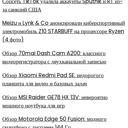
Соцсеть TikTok удалила аккаунты Sputnik и RT из-
за санкций США
Meizu и Lynk & Co анонсировали киберспортивный
электромобиль Z10 STARBUFF на процессоре Ryzen
(4 фото)
Обзор 70mai Dash Cam A200: классного
видеорегистратора с двухканальной записью
Обзор Xiaomi Redmi Pad SE: недорогого
планшета для видео и базовых задач
Обзор MSI Raider GE78 HX 13V: невероятно
мощного ноутбука для игр
Обзор Motorola Edge 50 Fusion: модного
смартфона с дисплеем 144 Гц