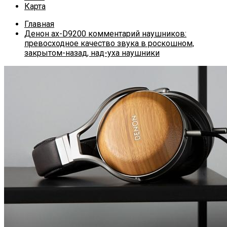
Карта
Главная
Денон ах-D9200 комментарий наушников:
превосходное качество звука в роскошном,
закрытом-назад, над-уха наушники