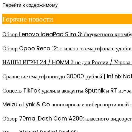
Перейти к содержимому
Горячие новости
Обзор Lenovo IdeaPad Slim 3: бюджетного хромбу
Обзор Oppo Reno 12: стильного смартфона с удоб
НАШЫ ИГРЫ 24 / HOMM 3 не для России / Угроза 
Сравнение смартфонов до 30000 рублей | Infinix
Соцсеть TikTok удалила аккаунты Sputnik и RT из-
Meizu и Lynk & Co анонсировали киберспортивный 
Обзор 70mai Dash Cam A200: классного видеореги