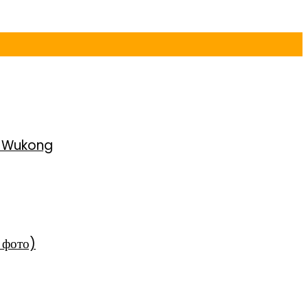
h Wukong
 фото)