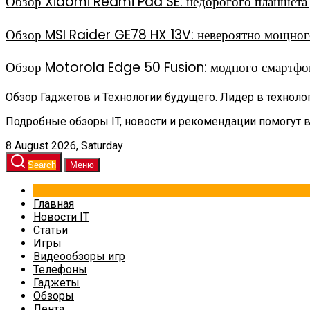
Обзор Xiaomi Redmi Pad SE: недорогого планшета д
Обзор MSI Raider GE78 HX 13V: невероятно мощного
Обзор Motorola Edge 50 Fusion: модного смартфон
Обзор Гаджетов и Технологии будущего. Лидер в техноло
Подробные обзоры IT, новости и рекомендации помогут 
8 August 2026, Saturday
Search
Меню
Главная
Новости IT
Статьи
Игры
Видеообзоры игр
Телефоны
Гаджеты
Обзоры
Лента