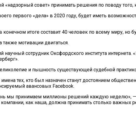
й «надзорный совет» принимать решения по поводу того, к
своего первого «дела» в 2020 году, будет иметь возможно
в конечном итоге составит 40 человек по всему миру, но 
а также мотивации двигаться.
ший научный сотрудник Оксфордского института интернета.
ерберг».
 великолепие и пышность существующей судебной практико
и имена тех, кто был назначен станут достоянием обществе
нсируемый авансовых Facebook.
ень мы принимаем миллионы решений каждую неделю», — 
ые компании, как наша, должна принимать столько важных 