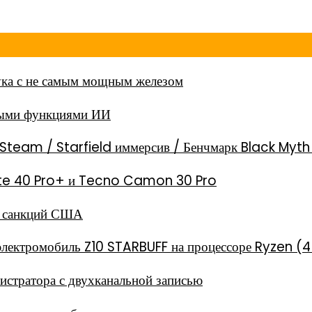
ка с не самым мощным железом
ными функциями ИИ
Steam / Starfield иммерсив / Бенчмарк Black Myt
 Note 40 Pro+ и Tecno Camon 30 Pro
за санкций США
электромобиль Z10 STARBUFF на процессоре Ryzen (4
стратора с двухканальной записью