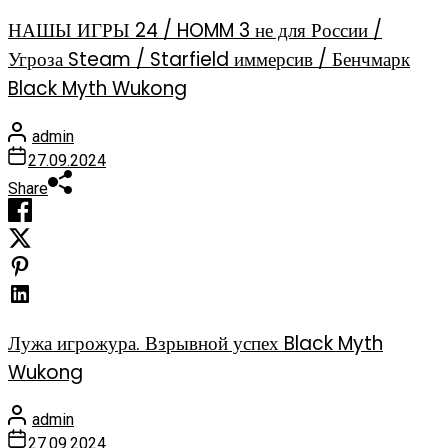
НАШЫ ИГРЫ 24 / HOMM 3 не для России /
Угроза Steam / Starfield иммерсив / Бенчмарк
Black Myth Wukong
admin
27.09.2024
Share
Лужа игрожура. Взрывной успех Black Myth
Wukong
admin
27.09.2024