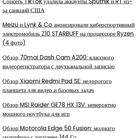
Соцсеть TikTok удалила аккаунты Sputnik и RT из-
за санкций США
Meizu и Lynk & Co анонсировали киберспортивный
электромобиль Z10 STARBUFF на процессоре Ryzen
(4 фото)
Обзор 70mai Dash Cam A200: классного
видеорегистратора с двухканальной записью
Обзор Xiaomi Redmi Pad SE: недорогого
планшета для видео и базовых задач
Обзор MSI Raider GE78 HX 13V: невероятно
мощного ноутбука для игр
Обзор Motorola Edge 50 Fusion: модного
смартфона с дисплеем 144 Гц