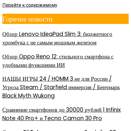
Перейти к содержимому
Горячие новости
Обзор Lenovo IdeaPad Slim 3: бюджетного
хромбука с не самым мощным железом
Обзор Oppo Reno 12: стильного смартфона с
удобными функциями ИИ
НАШЫ ИГРЫ 24 / HOMM 3 не для России /
Угроза Steam / Starfield иммерсив / Бенчмарк
Black Myth Wukong
Сравнение смартфонов до 30000 рублей | Infinix
Note 40 Pro+ и Tecno Camon 30 Pro