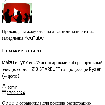
Провайдеры жалуются на дискриминацию из-за
замедления YouTube
Похожие записи
Meizu и Lynk & Co анонсировали киберспортивный
электромобиль Z10 STARBUFF на процессоре Ryzen
(4 фото)
admin
27.09.2024
Google ограничила для россиян регистрацию