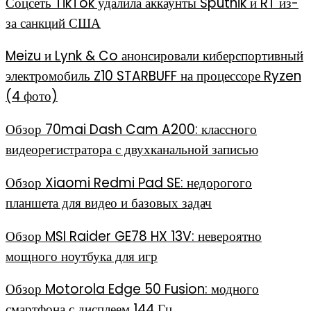
Соцсеть TikTok удалила аккаунты Sputnik и RT из-
за санкций США
Meizu и Lynk & Co анонсировали киберспортивный
электромобиль Z10 STARBUFF на процессоре Ryzen
(4 фото)
Обзор 70mai Dash Cam A200: классного
видеорегистратора с двухканальной записью
Обзор Xiaomi Redmi Pad SE: недорогого
планшета для видео и базовых задач
Обзор MSI Raider GE78 HX 13V: невероятно
мощного ноутбука для игр
Обзор Motorola Edge 50 Fusion: модного
смартфона с дисплеем 144 Гц