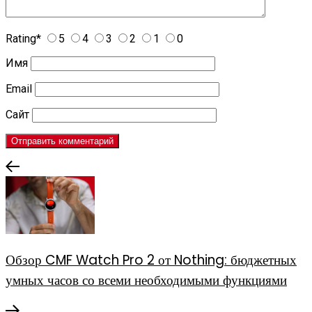
Rating
*
5
4
3
2
1
0
Имя
Email
Сайт
Обзор CMF Watch Pro 2 от Nothing: бюджетных
умных часов со всеми необходимыми функциями