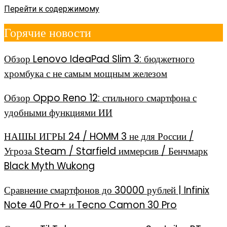
Перейти к содержимому
Горячие новости
Обзор Lenovo IdeaPad Slim 3: бюджетного
хромбука с не самым мощным железом
Обзор Oppo Reno 12: стильного смартфона с
удобными функциями ИИ
НАШЫ ИГРЫ 24 / HOMM 3 не для России /
Угроза Steam / Starfield иммерсив / Бенчмарк
Black Myth Wukong
Сравнение смартфонов до 30000 рублей | Infinix
Note 40 Pro+ и Tecno Camon 30 Pro