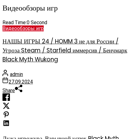
Видеообзоры игр
Read Time:
0 Second
Видеообзоры игр
НАШЫ ИГРЫ 24 / HOMM 3 не для России /
Угроза Steam / Starfield иммерсив / Бенчмарк
Black Myth Wukong
admin
27.09.2024
Share
Лужа игрожура. Взрывной успех Black Myth