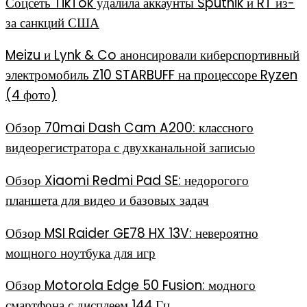
Соцсеть TikTok удалила аккаунты Sputnik и RT из-
за санкций США
Meizu и Lynk & Co анонсировали киберспортивный
электромобиль Z10 STARBUFF на процессоре Ryzen
(4 фото)
Обзор 70mai Dash Cam A200: классного
видеорегистратора с двухканальной записью
Обзор Xiaomi Redmi Pad SE: недорогого
планшета для видео и базовых задач
Обзор MSI Raider GE78 HX 13V: невероятно
мощного ноутбука для игр
Обзор Motorola Edge 50 Fusion: модного
смартфона с дисплеем 144 Гц