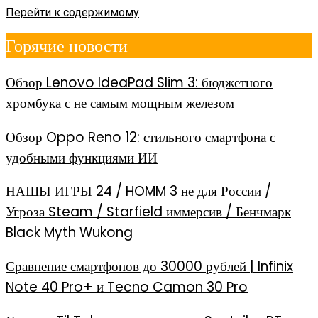
Перейти к содержимому
Горячие новости
Обзор Lenovo IdeaPad Slim 3: бюджетного
хромбука с не самым мощным железом
Обзор Oppo Reno 12: стильного смартфона с
удобными функциями ИИ
НАШЫ ИГРЫ 24 / HOMM 3 не для России /
Угроза Steam / Starfield иммерсив / Бенчмарк
Black Myth Wukong
Сравнение смартфонов до 30000 рублей | Infinix
Note 40 Pro+ и Tecno Camon 30 Pro