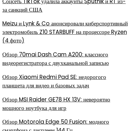
Соцсеть TikTok удалила аккаунты Sputnik и RT из-
за санкций США
Meizu и Lynk & Co анонсировали киберспортивный
электромобиль Z10 STARBUFF на процессоре Ryzen
(4 фото)
Обзор 70mai Dash Cam A200: классного
видеорегистратора с двухканальной записью
Обзор Xiaomi Redmi Pad SE: недорогого
планшета для видео и базовых задач
Обзор MSI Raider GE78 HX 13V: невероятно
мощного ноутбука для игр
Обзор Motorola Edge 50 Fusion: модного
смартфона с дисплеем 144 Гц