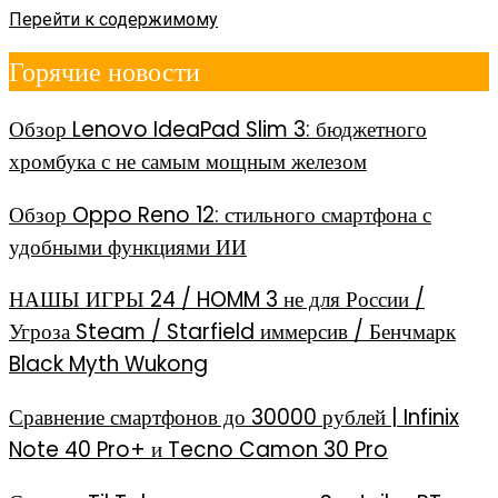
Перейти к содержимому
Горячие новости
Обзор Lenovo IdeaPad Slim 3: бюджетного
хромбука с не самым мощным железом
Обзор Oppo Reno 12: стильного смартфона с
удобными функциями ИИ
НАШЫ ИГРЫ 24 / HOMM 3 не для России /
Угроза Steam / Starfield иммерсив / Бенчмарк
Black Myth Wukong
Сравнение смартфонов до 30000 рублей | Infinix
Note 40 Pro+ и Tecno Camon 30 Pro