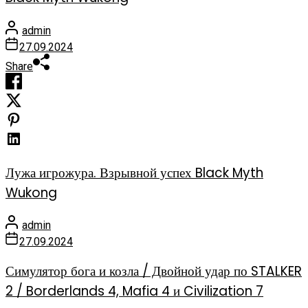
admin
27.09.2024
Share
Лужа игрожура. Взрывной успех Black Myth
Wukong
admin
27.09.2024
Симулятор бога и козла / Двойной удар по STALKER
2 / Borderlands 4, Mafia 4 и Civilization 7