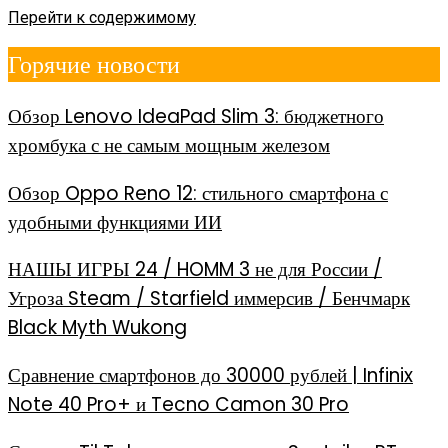
Перейти к содержимому
Горячие новости
Обзор Lenovo IdeaPad Slim 3: бюджетного
хромбука с не самым мощным железом
Обзор Oppo Reno 12: стильного смартфона с
удобными функциями ИИ
НАШЫ ИГРЫ 24 / HOMM 3 не для России /
Угроза Steam / Starfield иммерсив / Бенчмарк
Black Myth Wukong
Сравнение смартфонов до 30000 рублей | Infinix
Note 40 Pro+ и Tecno Camon 30 Pro