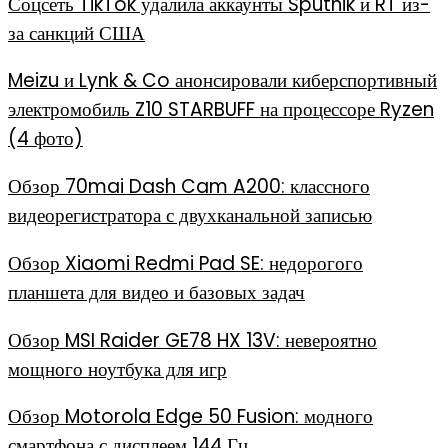
Соцсеть TikTok удалила аккаунты Sputnik и RT из-
за санкций США
Meizu и Lynk & Co анонсировали киберспортивный
электромобиль Z10 STARBUFF на процессоре Ryzen
(4 фото)
Обзор 70mai Dash Cam A200: классного
видеорегистратора с двухканальной записью
Обзор Xiaomi Redmi Pad SE: недорогого
планшета для видео и базовых задач
Обзор MSI Raider GE78 HX 13V: невероятно
мощного ноутбука для игр
Обзор Motorola Edge 50 Fusion: модного
смартфона с дисплеем 144 Гц