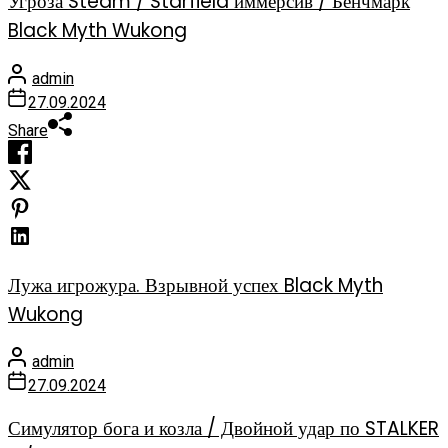
Угроза Steam / Starfield иммерсив / Бенчмарк
Black Myth Wukong
admin
27.09.2024
Share
Лужа игрожура. Взрывной успех Black Myth
Wukong
admin
27.09.2024
Симулятор бога и козла / Двойной удар по STALKER