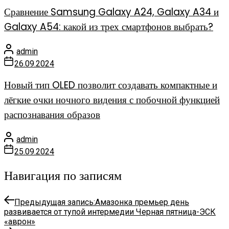
Сравнение Samsung Galaxy A24, Galaxy A34 и
Galaxy A54: какой из трех смартфонов выбрать?
admin
26.09.2024
Новый тип OLED позволит создавать компактные и
лёгкие очки ночного видения с побочной функцией
распознавания образов
admin
25.09.2024
Навигация по записям
Предыдущая запись:
Амазонка премьер день
развивается от тупой интермедии Черная пятница-ЭСК
«аврон»