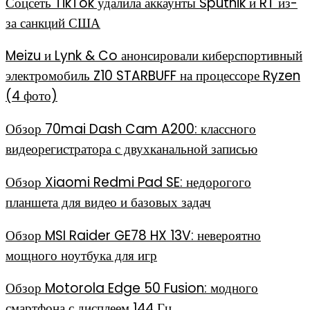
Соцсеть TikTok удалила аккаунты Sputnik и RT из-
за санкций США
Meizu и Lynk & Co анонсировали киберспортивный
электромобиль Z10 STARBUFF на процессоре Ryzen
(4 фото)
Обзор 70mai Dash Cam A200: классного
видеорегистратора с двухканальной записью
Обзор Xiaomi Redmi Pad SE: недорогого
планшета для видео и базовых задач
Обзор MSI Raider GE78 HX 13V: невероятно
мощного ноутбука для игр
Обзор Motorola Edge 50 Fusion: модного
смартфона с дисплеем 144 Гц