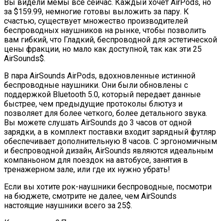
Вы видели мемы все сейчас. Каждый хочет AirPods, но
за $159.99, немногие готовы выложить за пару. К
счастью, существует множество производителей
беспроводных наушников на рынке, чтобы позволить
вам гибкий, что Гладкий, беспроводной для эстетической
цены фракции, но мало как доступной, так как эти 25
AirSounds$.
В пара AirSounds AirPods, вдохновленные истинной
беспроводные наушники. Они были обновлены с
поддержкой Bluetooth 5.0, который передает данные
быстрее, чем предыдущие протоколы блютуз и
позволяет для более четкого, более детального звука.
Вы можете слушать AirSounds до 3 часов от одной
зарядки, а в комплект поставки входит зарядный футляр
обеспечивает дополнительную 8 часов. С эргономичным
и беспроводной дизайн, AirSounds являются идеальным
компаньоном для поездок на автобусе, занятия в
тренажерном зале, или где их нужно убрать!
Если вы хотите рок-наушники беспроводные, посмотри
на бюджете, смотрите не далее, чем AirSounds
настоящие наушники всего за 25$.