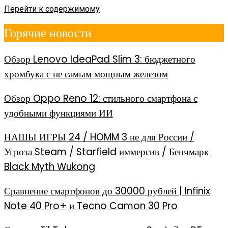
Перейти к содержимому
Горячие новости
Обзор Lenovo IdeaPad Slim 3: бюджетного
хромбука с не самым мощным железом
Обзор Oppo Reno 12: стильного смартфона с
удобными функциями ИИ
НАШЫ ИГРЫ 24 / HOMM 3 не для России /
Угроза Steam / Starfield иммерсив / Бенчмарк
Black Myth Wukong
Сравнение смартфонов до 30000 рублей | Infinix
Note 40 Pro+ и Tecno Camon 30 Pro