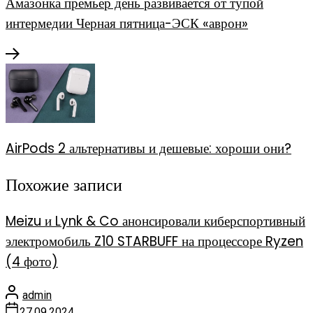
Амазонка премьер день развивается от тупой
интермедии Черная пятница-ЭСК «аврон»
AirPods 2 альтернативы и дешевые: хороши они?
Похожие записи
Meizu и Lynk & Co анонсировали киберспортивный
электромобиль Z10 STARBUFF на процессоре Ryzen
(4 фото)
admin
27.09.2024