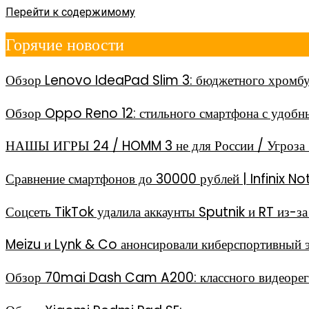
Перейти к содержимому
Горячие новости
Обзор Lenovo IdeaPad Slim 3: бюджетного хромбу
Обзор Oppo Reno 12: стильного смартфона с удоб
НАШЫ ИГРЫ 24 / HOMM 3 не для России / Угроза 
Сравнение смартфонов до 30000 рублей | Infinix
Соцсеть TikTok удалила аккаунты Sputnik и RT из-
Meizu и Lynk & Co анонсировали киберспортивный 
Обзор 70mai Dash Cam A200: классного видеореги