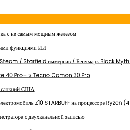
ка с не самым мощным железом
ными функциями ИИ
Steam / Starfield иммерсив / Бенчмарк Black Myt
 Note 40 Pro+ и Tecno Camon 30 Pro
за санкций США
электромобиль Z10 STARBUFF на процессоре Ryzen (4
стратора с двухканальной записью