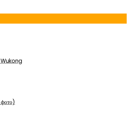
h Wukong
 фото)