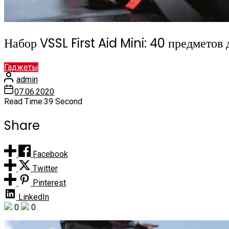
Набор VSSL First Aid Mini: 40 предметов
Гаджеты
admin
07.06.2020
Read Time:
39 Second
Share
Facebook
Twitter
Pinterest
LinkedIn
0
0