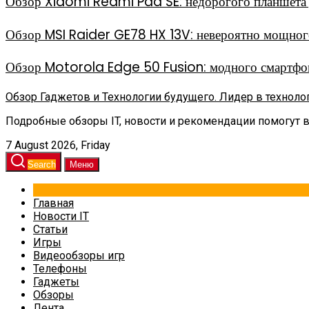
Обзор Xiaomi Redmi Pad SE: недорогого планшета д
Обзор MSI Raider GE78 HX 13V: невероятно мощного
Обзор Motorola Edge 50 Fusion: модного смартфон
Обзор Гаджетов и Технологии будущего. Лидер в техноло
Подробные обзоры IT, новости и рекомендации помогут 
7 August 2026, Friday
Search
Меню
Главная
Новости IT
Статьи
Игры
Видеообзоры игр
Телефоны
Гаджеты
Обзоры
Лента