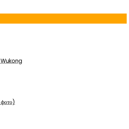
h Wukong
 фото)