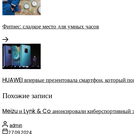
Фитнес: сладкое место для умных часов
HUAWEI впервые презентовала смартфон, который поп
Похожие записи
Meizu и Lynk & Co анонсировали киберспортивный 
admin
27.09.2024