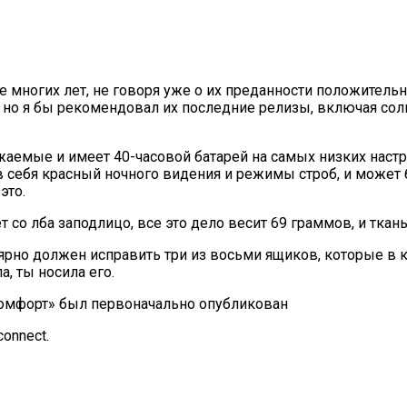
ние многих лет, не говоря уже о их преданности положите
 но я бы рекомендовал их последние релизы, включая солн
аемые и имеет 40-часовой батарей на самых низких настр
в себя красный ночного видения и режимы строб, и может 
это.
т со лба заподлицо, все это дело весит 69 граммов, и ткань
гулярно должен исправить три из восьми ящиков, которые 
а, ты носила его.
 комфорт» был первоначально опубликован
onnect.