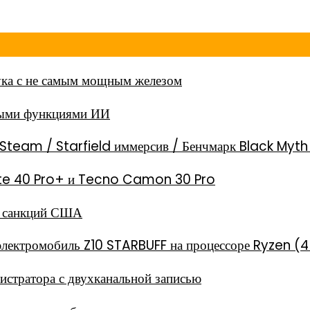
ка с не самым мощным железом
ными функциями ИИ
Steam / Starfield иммерсив / Бенчмарк Black Myt
 Note 40 Pro+ и Tecno Camon 30 Pro
за санкций США
электромобиль Z10 STARBUFF на процессоре Ryzen (4
стратора с двухканальной записью