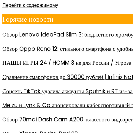
Перейти к содержимому
Горячие новости
Обзор Lenovo IdeaPad Slim 3: бюджетного хромбу
Обзор Oppo Reno 12: стильного смартфона с удоб
НАШЫ ИГРЫ 24 / HOMM 3 не для России / Угроза 
Сравнение смартфонов до 30000 рублей | Infinix
Соцсеть TikTok удалила аккаунты Sputnik и RT из-
Meizu и Lynk & Co анонсировали киберспортивный 
Обзор 70mai Dash Cam A200: классного видеореги