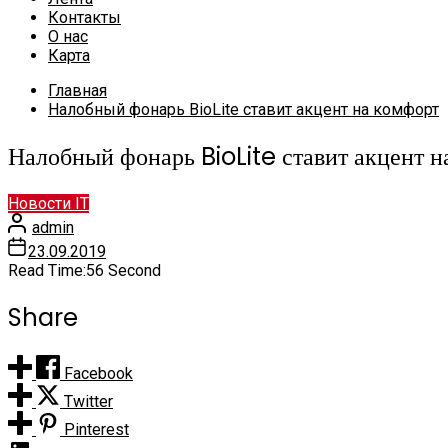
Контакты
О нас
Карта
Главная
Налобный фонарь BioLite ставит акцент на комфорт
Налобный фонарь BioLite ставит акцент н
Новости IT
admin
23.09.2019
Read Time:
56 Second
Share
Facebook
Twitter
Pinterest