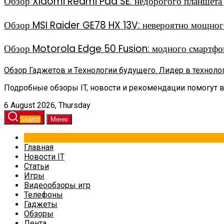
Обзор Xiaomi Redmi Pad SE: недорогого планшета д
Обзор MSI Raider GE78 HX 13V: невероятно мощного
Обзор Motorola Edge 50 Fusion: модного смартфон
Обзор Гаджетов и Технологии будущего. Лидер в техноло
Подробные обзоры IT, новости и рекомендации помогут 
6 August 2026, Thursday
Search
Меню
Главная
Новости IT
Статьи
Игры
Видеообзоры игр
Телефоны
Гаджеты
Обзоры
Лента