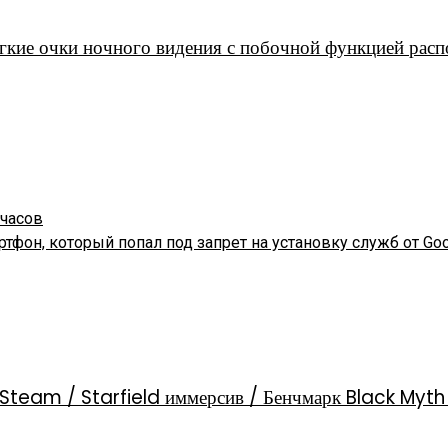
гкие очки ночного видения с побочной функцией расп
 часов
фон, который попал под запрет на установку служб от Goo
Steam / Starfield иммерсив / Бенчмарк Black Myt