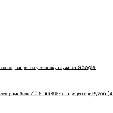
ал под запрет на установку служб от Google.
электромобиль Z10 STARBUFF на процессоре Ryzen (4