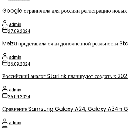
Google ограничила для россиян регистрацию новых 
admin
27.09.2024
Meizu представила очки дополненной реальности Sta
admin
26.09.2024
Российский аналог Starlink планируют создать к 202
admin
26.09.2024
Сравнение Samsung Galaxy A24, Galaxy A34 и Gal
admin