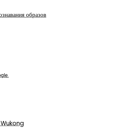
ознавания образов
gle.
h Wukong