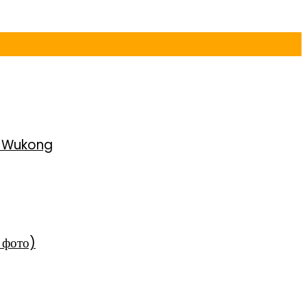
h Wukong
 фото)