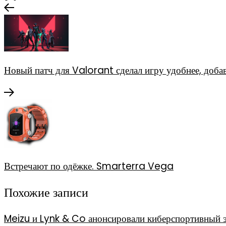
Новый патч для Valorant сделал игру удобнее, доб
Встречают по одёжке. Smarterra Vega
Похожие записи
Meizu и Lynk & Co анонсировали киберспортивный 