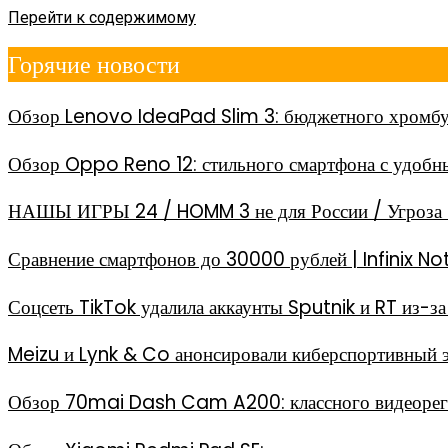
Перейти к содержимому
Горячие новости
Обзор Lenovo IdeaPad Slim 3: бюджетного хромбу
Обзор Oppo Reno 12: стильного смартфона с удоб
НАШЫ ИГРЫ 24 / HOMM 3 не для России / Угроза 
Сравнение смартфонов до 30000 рублей | Infinix
Соцсеть TikTok удалила аккаунты Sputnik и RT из-
Meizu и Lynk & Co анонсировали киберспортивный 
Обзор 70mai Dash Cam A200: классного видеореги