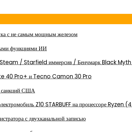
ка с не самым мощным железом
ными функциями ИИ
Steam / Starfield иммерсив / Бенчмарк Black Myt
 Note 40 Pro+ и Tecno Camon 30 Pro
за санкций США
электромобиль Z10 STARBUFF на процессоре Ryzen (4
стратора с двухканальной записью