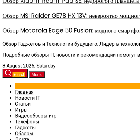
Обзор Xiaomi Redmi Pad SE: недорогого планшета д
Обзор MSI Raider GE78 HX 13V: невероятно мощного
Обзор Motorola Edge 50 Fusion: модного смартфон
Обзор Гаджетов и Технологии будущего. Лидер в техноло
Подробные обзоры IT, новости и рекомендации помогут 
8 August 2026, Saturday
Search
Меню
Главная
Новости IT
Статьи
Игры
Видеообзоры игр
Телефоны
Гаджеты
Обзоры
Лента