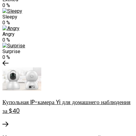
0
%
Sleepy
0
%
Angry
0
%
Surprise
0
%
Купольная IP-камера Yi для домашнего наблюдения
за $40