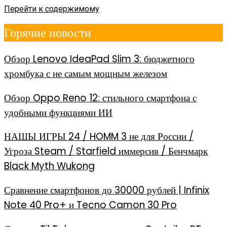
Перейти к содержимому
Горячие новости
Обзор Lenovo IdeaPad Slim 3: бюджетного
хромбука с не самым мощным железом
Обзор Oppo Reno 12: стильного смартфона с
удобными функциями ИИ
НАШЫ ИГРЫ 24 / HOMM 3 не для России /
Угроза Steam / Starfield иммерсив / Бенчмарк
Black Myth Wukong
Сравнение смартфонов до 30000 рублей | Infinix
Note 40 Pro+ и Tecno Camon 30 Pro