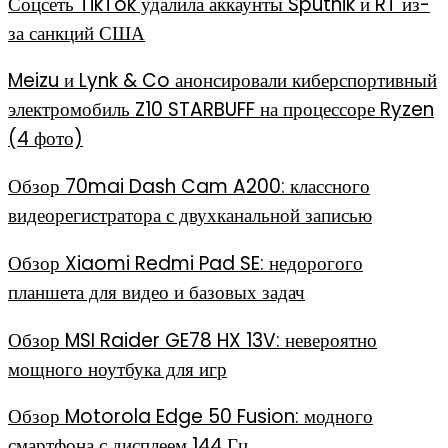
Соцсеть TikTok удалила аккаунты Sputnik и RT из-
за санкций США
Meizu и Lynk & Co анонсировали киберспортивный
электромобиль Z10 STARBUFF на процессоре Ryzen
(4 фото)
Обзор 70mai Dash Cam A200: классного
видеорегистратора с двухканальной записью
Обзор Xiaomi Redmi Pad SE: недорогого
планшета для видео и базовых задач
Обзор MSI Raider GE78 HX 13V: невероятно
мощного ноутбука для игр
Обзор Motorola Edge 50 Fusion: модного
смартфона с дисплеем 144 Гц