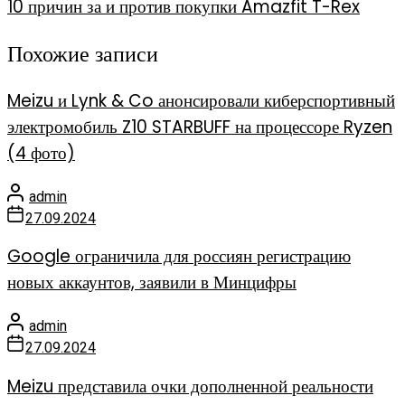
10 причин за и против покупки Amazfit T-Rex
Похожие записи
Meizu и Lynk & Co анонсировали киберспортивный
электромобиль Z10 STARBUFF на процессоре Ryzen
(4 фото)
admin
27.09.2024
Google ограничила для россиян регистрацию
новых аккаунтов, заявили в Минцифры
admin
27.09.2024
Meizu представила очки дополненной реальности