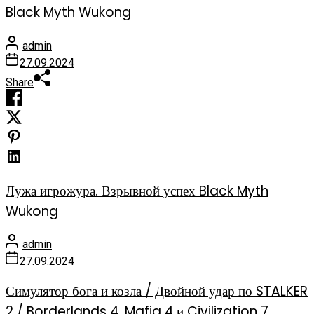
Black Myth Wukong
admin
27.09.2024
Share
Лужа игрожура. Взрывной успех Black Myth
Wukong
admin
27.09.2024
Симулятор бога и козла / Двойной удар по STALKER
2 / Borderlands 4, Mafia 4 и Civilization 7