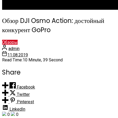
Обзор DJI Osmo Action: достойный
конкурент GoPro
Обзоры
admin
11.08.2019
Read Time:
10 Minute, 39 Second
Share
Facebook
Twitter
Pinterest
LinkedIn
0
0