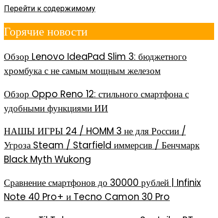
Перейти к содержимому
Горячие новости
Обзор Lenovo IdeaPad Slim 3: бюджетного
хромбука с не самым мощным железом
Обзор Oppo Reno 12: стильного смартфона с
удобными функциями ИИ
НАШЫ ИГРЫ 24 / HOMM 3 не для России /
Угроза Steam / Starfield иммерсив / Бенчмарк
Black Myth Wukong
Сравнение смартфонов до 30000 рублей | Infinix
Note 40 Pro+ и Tecno Camon 30 Pro