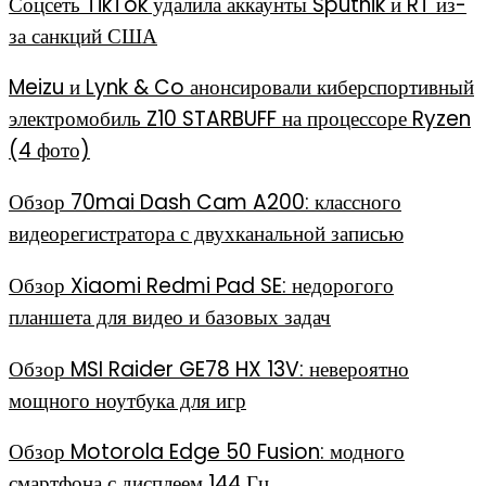
Соцсеть TikTok удалила аккаунты Sputnik и RT из-
за санкций США
Meizu и Lynk & Co анонсировали киберспортивный
электромобиль Z10 STARBUFF на процессоре Ryzen
(4 фото)
Обзор 70mai Dash Cam A200: классного
видеорегистратора с двухканальной записью
Обзор Xiaomi Redmi Pad SE: недорогого
планшета для видео и базовых задач
Обзор MSI Raider GE78 HX 13V: невероятно
мощного ноутбука для игр
Обзор Motorola Edge 50 Fusion: модного
смартфона с дисплеем 144 Гц