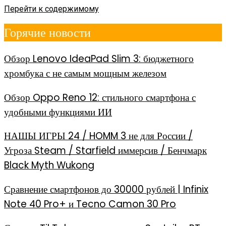
Перейти к содержимому
Горячие новости
Обзор Lenovo IdeaPad Slim 3: бюджетного
хромбука с не самым мощным железом
Обзор Oppo Reno 12: стильного смартфона с
удобными функциями ИИ
НАШЫ ИГРЫ 24 / HOMM 3 не для России /
Угроза Steam / Starfield иммерсив / Бенчмарк
Black Myth Wukong
Сравнение смартфонов до 30000 рублей | Infinix
Note 40 Pro+ и Tecno Camon 30 Pro