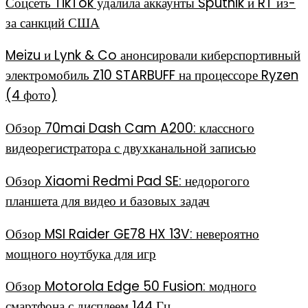
Соцсеть TikTok удалила аккаунты Sputnik и RT из-
за санкций США
Meizu и Lynk & Co анонсировали киберспортивный
электромобиль Z10 STARBUFF на процессоре Ryzen
(4 фото)
Обзор 70mai Dash Cam A200: классного
видеорегистратора с двухканальной записью
Обзор Xiaomi Redmi Pad SE: недорогого
планшета для видео и базовых задач
Обзор MSI Raider GE78 HX 13V: невероятно
мощного ноутбука для игр
Обзор Motorola Edge 50 Fusion: модного
смартфона с дисплеем 144 Гц