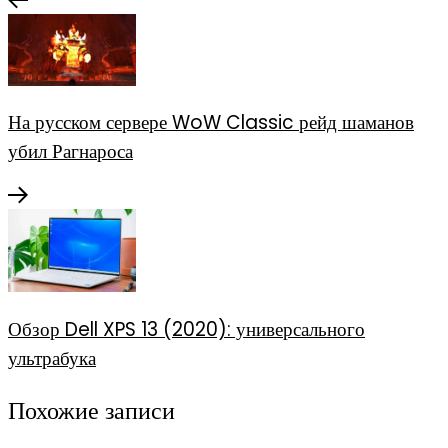
На русском сервере WoW Classic рейд шаманов
убил Рагнароса
Обзор Dell XPS 13 (2020): универсального
ультрабука
Похожие записи