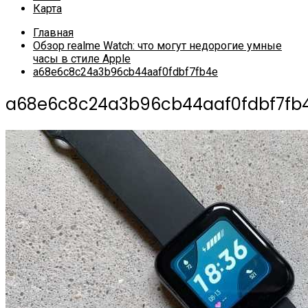
Карта
Главная
Обзор realme Watch: что могут недорогие умные
часы в стиле Apple
a68e6c8c24a3b96cb44aaf0fdbf7fb4e
a68e6c8c24a3b96cb44aaf0fdbf7fb