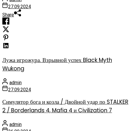
27.09.2024
Share
Лужа игрожура. Взрывной успех Black Myth
Wukong
admin
27.09.2024
Симулятор бога и козла / Двойной удар по STALKER
2 / Borderlands 4, Mafia 4 и Civilization 7
admin