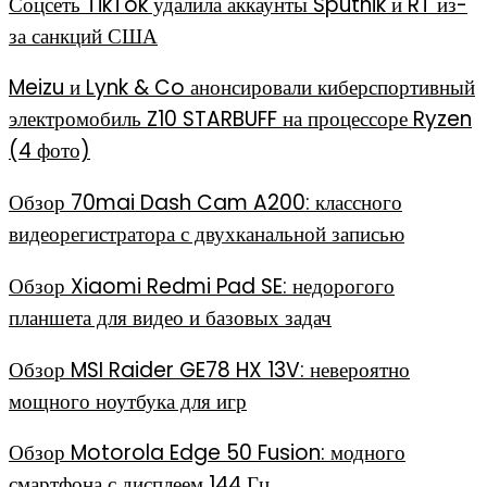
Соцсеть TikTok удалила аккаунты Sputnik и RT из-
за санкций США
Meizu и Lynk & Co анонсировали киберспортивный
электромобиль Z10 STARBUFF на процессоре Ryzen
(4 фото)
Обзор 70mai Dash Cam A200: классного
видеорегистратора с двухканальной записью
Обзор Xiaomi Redmi Pad SE: недорогого
планшета для видео и базовых задач
Обзор MSI Raider GE78 HX 13V: невероятно
мощного ноутбука для игр
Обзор Motorola Edge 50 Fusion: модного
смартфона с дисплеем 144 Гц