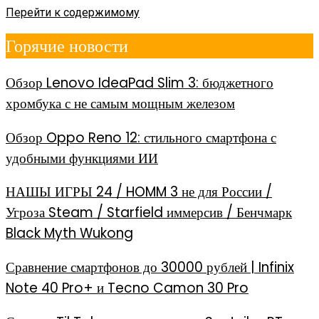
Перейти к содержимому
Горячие новости
Обзор Lenovo IdeaPad Slim 3: бюджетного
хромбука с не самым мощным железом
Обзор Oppo Reno 12: стильного смартфона с
удобными функциями ИИ
НАШЫ ИГРЫ 24 / HOMM 3 не для России /
Угроза Steam / Starfield иммерсив / Бенчмарк
Black Myth Wukong
Сравнение смартфонов до 30000 рублей | Infinix
Note 40 Pro+ и Tecno Camon 30 Pro