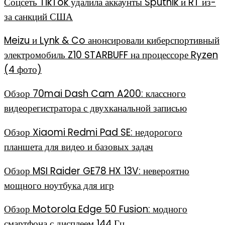
Соцсеть TikTok удалила аккаунты Sputnik и RT из-
за санкций США
Meizu и Lynk & Co анонсировали киберспортивный
электромобиль Z10 STARBUFF на процессоре Ryzen
(4 фото)
Обзор 70mai Dash Cam A200: классного
видеорегистратора с двухканальной записью
Обзор Xiaomi Redmi Pad SE: недорогого
планшета для видео и базовых задач
Обзор MSI Raider GE78 HX 13V: невероятно
мощного ноутбука для игр
Обзор Motorola Edge 50 Fusion: модного
смартфона с дисплеем 144 Гц