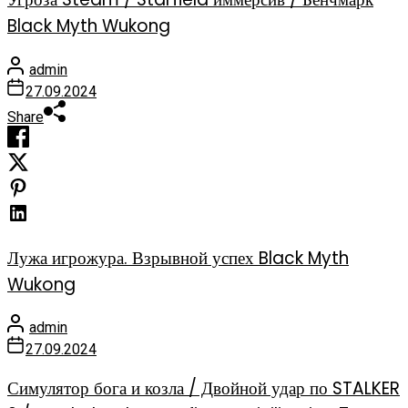
Black Myth Wukong
admin
27.09.2024
Share
Лужа игрожура. Взрывной успех Black Myth
Wukong
admin
27.09.2024
Симулятор бога и козла / Двойной удар по STALKER