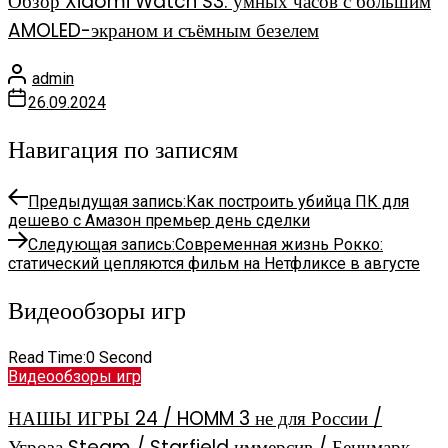
Обзор Xiaomi Watch S3: умных часов с большим
AMOLED-экраном и съёмным безелем
admin
26.09.2024
Навигация по записям
Предыдущая запись:
Как построить убийца ПК для
дешево с Амазон премьер день сделки
Следующая запись:
Современная жизнь Рокко:
статический цепляются фильм на Нетфликсе в августе
Видеообзоры игр
Read Time:
0 Second
Видеообзоры игр
НАШЫ ИГРЫ 24 / HOMM 3 не для России /
Угроза Steam / Starfield иммерсив / Бенчмарк