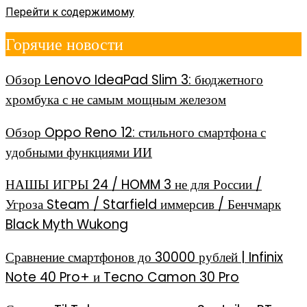
Перейти к содержимому
Горячие новости
Обзор Lenovo IdeaPad Slim 3: бюджетного
хромбука с не самым мощным железом
Обзор Oppo Reno 12: стильного смартфона с
удобными функциями ИИ
НАШЫ ИГРЫ 24 / HOMM 3 не для России /
Угроза Steam / Starfield иммерсив / Бенчмарк
Black Myth Wukong
Сравнение смартфонов до 30000 рублей | Infinix
Note 40 Pro+ и Tecno Camon 30 Pro