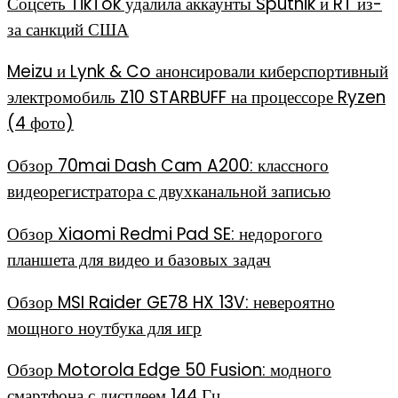
Соцсеть TikTok удалила аккаунты Sputnik и RT из-
за санкций США
Meizu и Lynk & Co анонсировали киберспортивный
электромобиль Z10 STARBUFF на процессоре Ryzen
(4 фото)
Обзор 70mai Dash Cam A200: классного
видеорегистратора с двухканальной записью
Обзор Xiaomi Redmi Pad SE: недорогого
планшета для видео и базовых задач
Обзор MSI Raider GE78 HX 13V: невероятно
мощного ноутбука для игр
Обзор Motorola Edge 50 Fusion: модного
смартфона с дисплеем 144 Гц