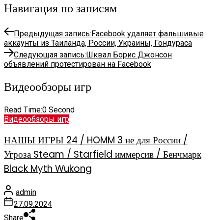
Навигация по записям
Предыдущая запись:
Facebook удаляет фальшивые
аккаунты из Таиланда, России, Украины, Гондураса
Следующая запись:
Шквал Борис Джонсон
объявлений протестирован на Facebook
Видеообзоры игр
Read Time:
0 Second
Видеообзоры игр
НАШЫ ИГРЫ 24 / HOMM 3 не для России /
Угроза Steam / Starfield иммерсив / Бенчмарк
Black Myth Wukong
admin
27.09.2024
Share