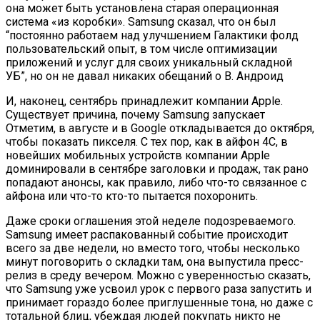
она может быть установлена старая операционная
система «из коробки». Samsung сказал, что он был
“постоянно работаем над улучшением Галактики фолд
пользовательский опыт, в том числе оптимизации
приложений и услуг для своих уникальный складной
УБ”, но он не давал никаких обещаний о В. Андроид
И, наконец, сентябрь принадлежит компании Apple.
Существует причина, почему Samsung запускает
Отметим, в августе и в Google откладывается до октября,
чтобы показать пикселя. С тех пор, как в айфон 4С, в
новейших мобильных устройств компании Apple
доминировали в сентябре заголовки и продаж, так рано
попадают анонсы, как правило, либо что-то связанное с
айфона или что-то кто-то пытается похоронить.
Даже сроки оглашения этой неделе подозреваемого.
Samsung имеет распакованный событие происходит
всего за две недели, но вместо того, чтобы несколько
минут поговорить о складки там, она выпустила пресс-
релиз в среду вечером. Можно с уверенностью сказать,
что Samsung уже усвоил урок с первого раза запустить и
принимает гораздо более приглушенные тона, но даже с
тотальной блиц, убеждая людей покупать никто не