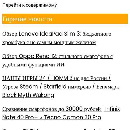
Перейти к содержимому
Горячие новости
Обзор Lenovo IdeaPad Slim 3: бюджетного
хромбука с не самым мощным железом
Обзор Oppo Reno 12: стильного смартфона с
удобными функциями ИИ
НАШЫ ИГРЫ 24 / HOMM 3 не для России /
Угроза Steam / Starfield иммерсив / Бенчмарк
Black Myth Wukong
Сравнение смартфонов до 30000 рублей | Infinix
Note 40 Pro+ и Tecno Camon 30 Pro