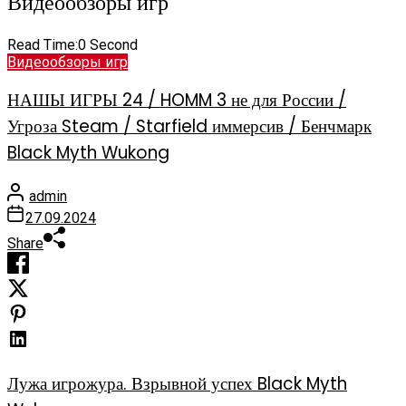
Видеообзоры игр
Read Time:
0 Second
Видеообзоры игр
НАШЫ ИГРЫ 24 / HOMM 3 не для России /
Угроза Steam / Starfield иммерсив / Бенчмарк
Black Myth Wukong
admin
27.09.2024
Share
Лужа игрожура. Взрывной успех Black Myth