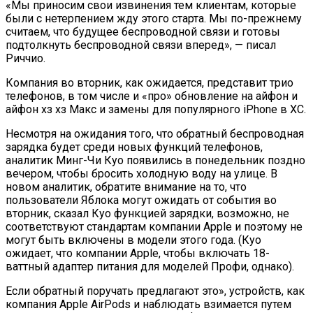
«Мы приносим свои извинения тем клиентам, которые
были с нетерпением жду этого старта. Мы по-прежнему
считаем, что будущее беспроводной связи и готовы
подтолкнуть беспроводной связи вперед», — писал
Риччио.
Компания во вторник, как ожидается, представит трио
телефонов, в том числе и «про» обновление на айфон и
айфон хз хз Макс и замены для популярного iPhone в ХС.
Несмотря на ожидания того, что обратный беспроводная
зарядка будет среди новых функций телефонов,
аналитик Минг-Чи Куо появились в понедельник поздно
вечером, чтобы бросить холодную воду на улице. В
новом аналитик, обратите внимание на то, что
пользователи Яблока могут ожидать от события во
вторник, сказал Куо функцией зарядки, возможно, не
соответствуют стандартам компании Apple и поэтому не
могут быть включены в модели этого года. (Куо
ожидает, что компании Apple, чтобы включать 18-
ваттный адаптер питания для моделей Профи, однако).
Если обратный поручать предлагают это», устройств, как
компания Apple AirPods и наблюдать взимается путем