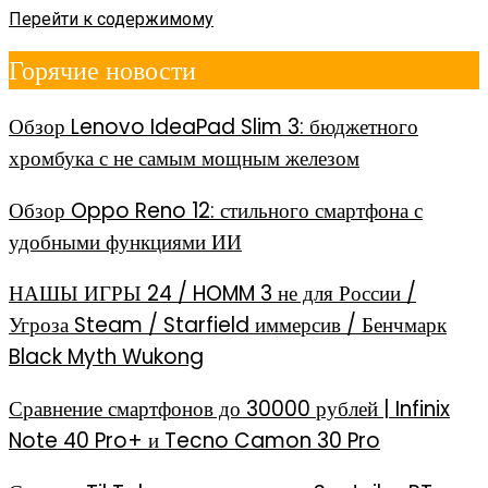
Перейти к содержимому
Горячие новости
Обзор Lenovo IdeaPad Slim 3: бюджетного
хромбука с не самым мощным железом
Обзор Oppo Reno 12: стильного смартфона с
удобными функциями ИИ
НАШЫ ИГРЫ 24 / HOMM 3 не для России /
Угроза Steam / Starfield иммерсив / Бенчмарк
Black Myth Wukong
Сравнение смартфонов до 30000 рублей | Infinix
Note 40 Pro+ и Tecno Camon 30 Pro