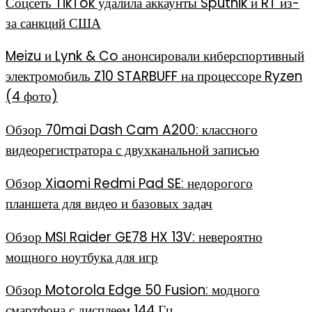
Соцсеть TikTok удалила аккаунты Sputnik и RT из-
за санкций США
Meizu и Lynk & Co анонсировали киберспортивный
электромобиль Z10 STARBUFF на процессоре Ryzen
(4 фото)
Обзор 70mai Dash Cam A200: классного
видеорегистратора с двухканальной записью
Обзор Xiaomi Redmi Pad SE: недорогого
планшета для видео и базовых задач
Обзор MSI Raider GE78 HX 13V: невероятно
мощного ноутбука для игр
Обзор Motorola Edge 50 Fusion: модного
смартфона с дисплеем 144 Гц