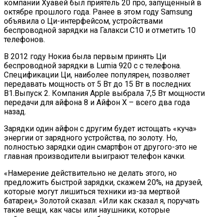
компании Хуавей был приятель 20 про, запущенный в
октябре прошлого года. Ранее в этом году Samsung
объявила о Ци-интерфейсом, устройствами
беспроводной зарядки на Галакси С10 и отметить 10
телефонов.
В 2012 году Нокиа была первым принять Ци
беспроводной зарядки в Lumia 920 с с телефона.
Спецификации Ци, наиболее популярен, позволяет
передавать мощность от 5 Вт до 15 Вт в последних
В1.Выпуск 2. Компания Apple выбрала 7,5 Вт мощности
передачи для айфона 8 и Айфон Х – всего два года
назад.
Зарядки один айфон с другим будет истощать «куча»
энергии от зарядного устройства, по золоту. Но,
полностью зарядки один смартфон от другого-это не
главная производители выиграют телефон качки.
«Намерение действительно не делать этого, но
предложить быстрой зарядки, скажем 20%, на друзей,
которые могут лишиться техники из-за мертвой
батареи,» Золотой сказал. «Или как сказал я, поручать
такие вещи, как часы или наушники, которые