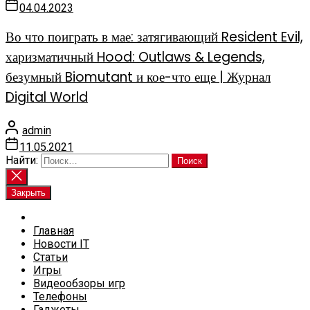
04.04.2023
Во что поиграть в мае: затягивающий Resident Evil,
харизматичный Hood: Outlaws & Legends,
безумный Biomutant и кое-что еще | Журнал
Digital World
admin
11.05.2021
Найти:
Закрыть
Главная
Новости IT
Статьи
Игры
Видеообзоры игр
Телефоны
Гаджеты