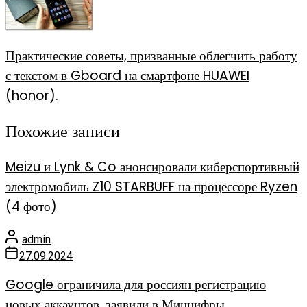
Практические советы, призванные облегчить работу
с текстом в Gboard на смартфоне HUAWEI
(honor).
Похожие записи
Meizu и Lynk & Co анонсировали киберспортивный
электромобиль Z10 STARBUFF на процессоре Ryzen
(4 фото)
admin
27.09.2024
Google ограничила для россиян регистрацию
новых аккаунтов, заявили в Минцифры