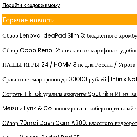
Перейти к содержимому
Горячие новости
Обзор Lenovo IdeaPad Slim 3: бюджетного хромбу
Обзор Oppo Reno 12: стильного смартфона с удоб
НАШЫ ИГРЫ 24 / HOMM 3 не для России / Угроза 
Сравнение смартфонов до 30000 рублей | Infinix
Соцсеть TikTok удалила аккаунты Sputnik и RT из-
Meizu и Lynk & Co анонсировали киберспортивный 
Обзор 70mai Dash Cam A200: классного видеореги