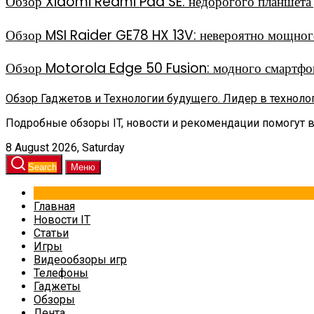
Обзор Xiaomi Redmi Pad SE: недорогого планшета д
Обзор MSI Raider GE78 HX 13V: невероятно мощного
Обзор Motorola Edge 50 Fusion: модного смартфон
Обзор Гаджетов и Технологии будущего. Лидер в техноло
Подробные обзоры IT, новости и рекомендации помогут 
8 August 2026, Saturday
Search
Меню
Главная
Новости IT
Статьи
Игры
Видеообзоры игр
Телефоны
Гаджеты
Обзоры
Лента