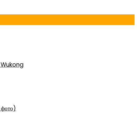
h Wukong
 фото)