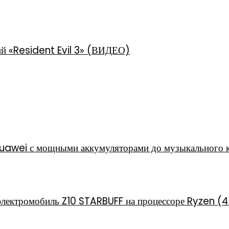
тий «Resident Evil 3» (ВИДЕО)
Huawei с мощными аккумуляторами до музыкального 
электромобиль Z10 STARBUFF на процессоре Ryzen (4