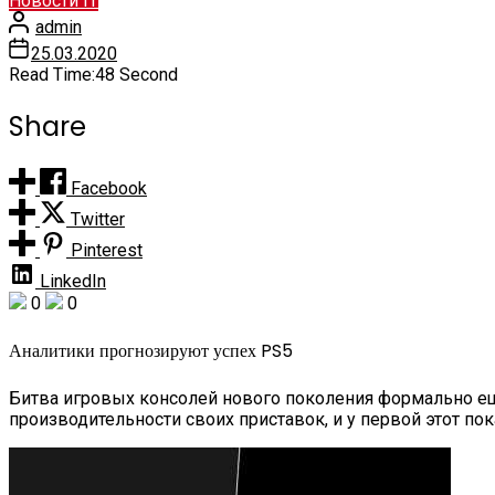
Новости IT
admin
25.03.2020
Read Time:
48 Second
Share
Facebook
Twitter
Pinterest
LinkedIn
0
0
Аналитики прогнозируют успех PS5
Битва игровых консолей нового поколения формально ещё н
производительности своих приставок, и у первой этот пок