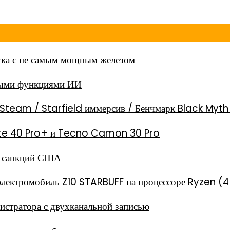
ка с не самым мощным железом
ными функциями ИИ
Steam / Starfield иммерсив / Бенчмарк Black Myt
 Note 40 Pro+ и Tecno Camon 30 Pro
за санкций США
электромобиль Z10 STARBUFF на процессоре Ryzen (4
стратора с двухканальной записью