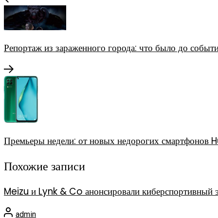
Репортаж из зараженного города: что было до собы
Премьеры недели: от новых недорогих смартфонов 
Похожие записи
Meizu и Lynk & Co анонсировали киберспортивный 
admin