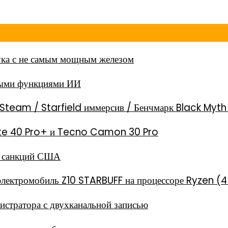
ка с не самым мощным железом
ными функциями ИИ
Steam / Starfield иммерсив / Бенчмарк Black Myt
 Note 40 Pro+ и Tecno Camon 30 Pro
за санкций США
электромобиль Z10 STARBUFF на процессоре Ryzen (4
стратора с двухканальной записью