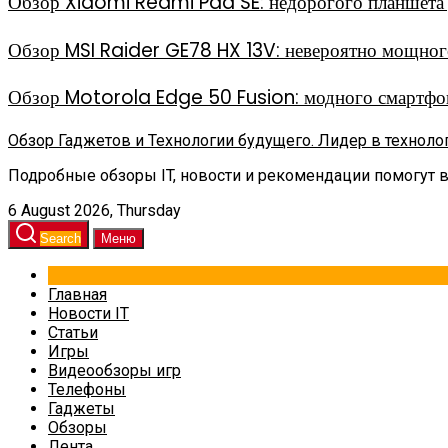
Обзор Xiaomi Redmi Pad SE: недорогого планшета д
Обзор MSI Raider GE78 HX 13V: невероятно мощного
Обзор Motorola Edge 50 Fusion: модного смартфон
Обзор Гаджетов и Технологии будущего. Лидер в техноло
Подробные обзоры IT, новости и рекомендации помогут 
6 August 2026, Thursday
Search
Меню
Главная
Новости IT
Статьи
Игры
Видеообзоры игр
Телефоны
Гаджеты
Обзоры
Лента