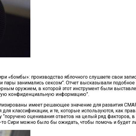
ири «бомбы»: производство яблочного слушаете свои запи
си пары занимались сексом”. Отчет высказывали подобное
ым оружием, в которой этот инструмент были выставлены
ругую конфиденциальную информацию”.
изированы имеет решающее значение для развития СМАРТС 
ля классификации, и те, которые используются, как правил
у “поручено оценивания ответов на целый ряд факторов, в
о-то Сири можно было бы ожидать, чтобы помочь и будет л