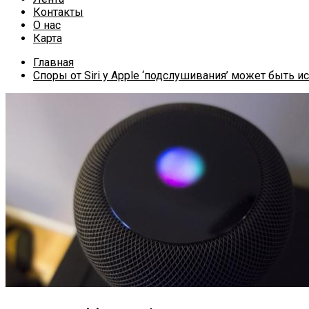
Контакты
О нас
Карта
Главная
Споры от Siri у Apple ‘подслушивания’ может быть 