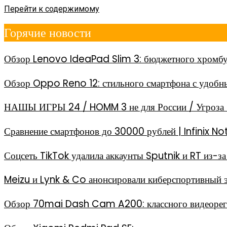
Перейти к содержимому
Горячие новости
Обзор Lenovo IdeaPad Slim 3: бюджетного хромбу
Обзор Oppo Reno 12: стильного смартфона с удоб
НАШЫ ИГРЫ 24 / HOMM 3 не для России / Угроза 
Сравнение смартфонов до 30000 рублей | Infinix
Соцсеть TikTok удалила аккаунты Sputnik и RT из-
Meizu и Lynk & Co анонсировали киберспортивный 
Обзор 70mai Dash Cam A200: классного видеореги