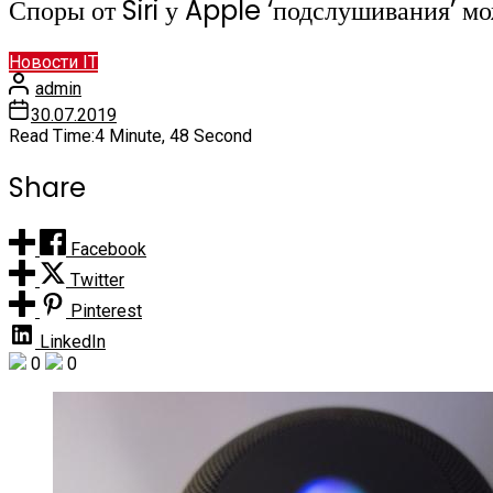
Споры от Siri у Apple ‘подслушивания’ м
Новости IT
admin
30.07.2019
Read Time:
4 Minute, 48 Second
Share
Facebook
Twitter
Pinterest
LinkedIn
0
0