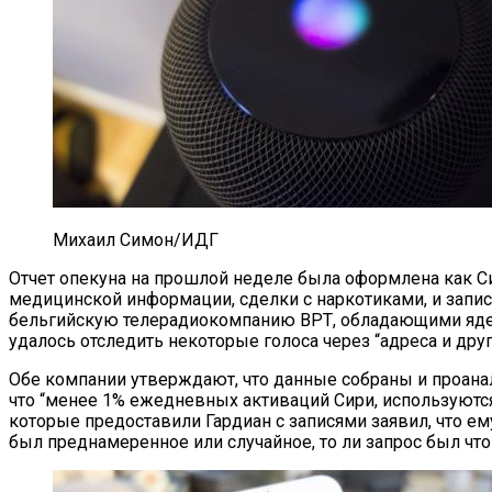
Михаил Симон/ИДГ
Отчет опекуна на прошлой неделе была оформлена как С
медицинской информации, сделки с наркотиками, и запи
бельгийскую телерадиокомпанию ВРТ, обладающими ядерн
удалось отследить некоторые голоса через “адреса и д
Обе компании утверждают, что данные собраны и проанал
что “менее 1% ежедневных активаций Сири, используются д
которые предоставили Гардиан с записями заявил, что ем
был преднамеренное или случайное, то ли запрос был чт