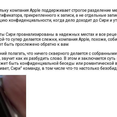
кольку компания Apple поддерживает строгое разделение м
тификатора, прикрепленного к записи, а не отдельные запи
 конфиденциальности, когда дело доходит до Сири и утвер
тветы Сири проанализированы в надежных местах и все рец
ой-то супер делается слежки, компания Apple, похоже, со
т быть прослежено обратно к вам.
ований полагать, что ничего скверного делается с собранным
вучит как их разбудить слово. В этом и заключается сут
может быть конфиденциальной беседы или романтической вст
вет, Сири” команду, в том числе что-то настолько безобидн