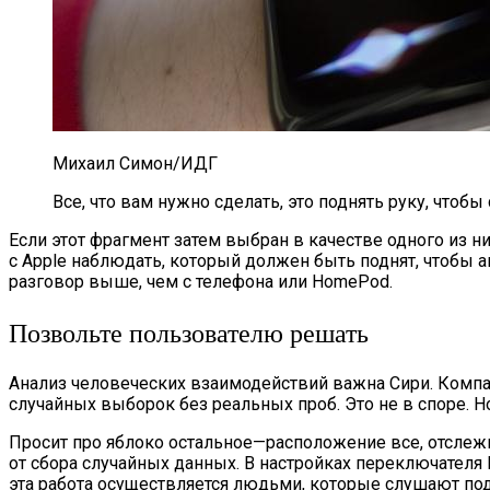
Михаил Симон/ИДГ
Все, что вам нужно сделать, это поднять руку, чтобы
Если этот фрагмент затем выбран в качестве одного из н
с Apple наблюдать, который должен быть поднят, чтобы а
разговор выше, чем с телефона или HomePod.
Позвольте пользователю решать
Анализ человеческих взаимодействий важна Сири. Компан
случайных выборок без реальных проб. Это не в споре. Но
Просит про яблоко остальное—расположение все, отслежив
от сбора случайных данных. В настройках переключателя Не
эта работа осуществляется людьми, которые слушают по