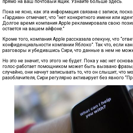
прямо на ваш почтовый ящик. Узнайте больше здесь.
Пока не ясно, как эта информация связана с записи, пос
«Гардиан» отмечает, что “нет конкретного имени или иден
Долгое время компания Apple рекламировала свою позицию
остается на вашем айфоне.”
Кроме того, компания Apple рассказала опекуну, что “о
конфиденциальности компании Яблоко”. Так что, если как
разговоры и убедившись Сири, что данные в нем не може
Но это не значит, что этого не будет. Пока у нас нет осн
голос-работает помощником может быть вызвано фразы, з
случайно, они начнут записывать то, что он слышит, что 
разоблачителя, Сири регулярно активирует без явного “При