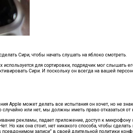
 сделать Сири, чтобы начать слушать на яблоко смотреть.
их используется для сортировки, подрядчик мог слышать ег
ктивировать Сири. И поскольку он всегда на вашей персоне
ия Apple может делать все испытания он хочет, но не зна
 случайно или нет, мы должны иметь право отказаться от н
ание рекламы, падает приложение, доступ к микрофону и т.
т. Но как она стоит, нет никакого способа, чтобы сделать э
д псевдонимом записи” в своей длительной политики конф