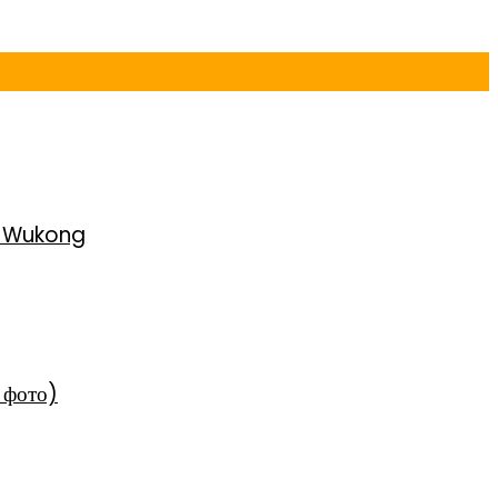
h Wukong
 фото)