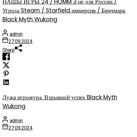
НАШЫ ИГРЫ 24 / HOMM 3 не для России /
Угроза Steam / Starfield иммерсив / Бенчмарк
Black Myth Wukong
admin
27.09.2024
Share
Лужа игрожура. Взрывной успех Black Myth
Wukong
admin
27.09.2024