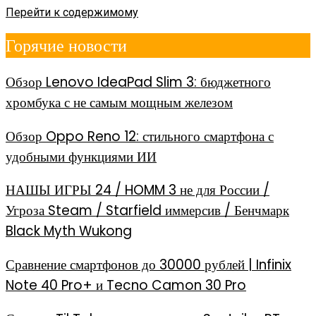
Перейти к содержимому
Горячие новости
Обзор Lenovo IdeaPad Slim 3: бюджетного
хромбука с не самым мощным железом
Обзор Oppo Reno 12: стильного смартфона с
удобными функциями ИИ
НАШЫ ИГРЫ 24 / HOMM 3 не для России /
Угроза Steam / Starfield иммерсив / Бенчмарк
Black Myth Wukong
Сравнение смартфонов до 30000 рублей | Infinix
Note 40 Pro+ и Tecno Camon 30 Pro