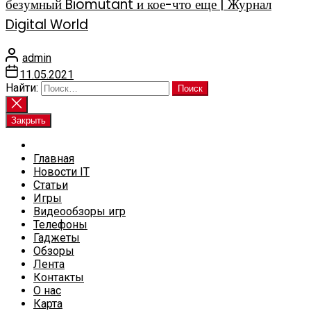
безумный Biomutant и кое-что еще | Журнал
Digital World
admin
11.05.2021
Найти:
Закрыть
Главная
Новости IT
Статьи
Игры
Видеообзоры игр
Телефоны
Гаджеты
Обзоры
Лента
Контакты
О нас
Карта