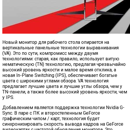
Новый монитор для рабочего стола опирается на
вертикальные панельные технологии выравнивания
(VA). Это по сути, компромисс между двумя
технологиями: старая, как правило, использует витую
нематическую (TN) технологию, предлагая чрезвычайно
высокий уровень яркости и малое время отклика, а
новая In-Plane Switching (IPS), обеспечивает богатые
цвета с широкими углами обзора. VA технология
предлагает лучшие цвета и лучшие углы обзора, чем у
TN-панели, а также более высокий уровень яркости, чем
у IPS.
Добавлением является поддержка технологии Nvidia G-
Sync. В паре с ПК и второстепенным GeForce
графическим чипом / карт, технология будет
синхронизировать скорость вывода кадров на GeForce
видеокартах с частотой обновления монитора. Это