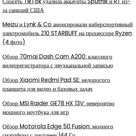
Соцсеть TikTok удалила аккаунты Sputnik и RT из-
за санкций США
Meizu и Lynk & Co анонсировали киберспортивный
электромобиль Z10 STARBUFF на процессоре Ryzen
(4 фото)
Обзор 70mai Dash Cam A200: классного
видеорегистратора с двухканальной записью
Обзор Xiaomi Redmi Pad SE: недорогого
планшета для видео и базовых задач
Обзор MSI Raider GE78 HX 13V: невероятно
мощного ноутбука для игр
Обзор Motorola Edge 50 Fusion: модного
смартфона с дисплеем 144 Гц