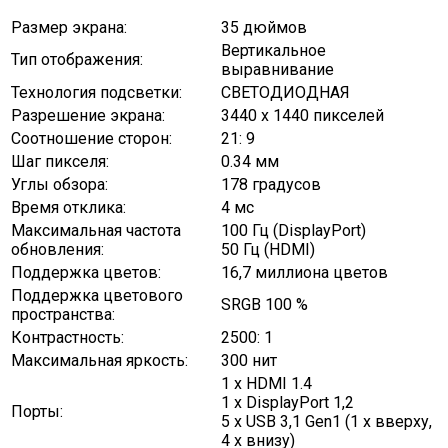
Размер экрана:
35 дюймов
Вертикальное
Тип отображения:
выравнивание
Технология подсветки:
СВЕТОДИОДНАЯ
Разрешение экрана:
3440 х 1440 пикселей
Соотношение сторон:
21: 9
Шаг пикселя:
0.34 мм
Углы обзора:
178 градусов
Время отклика:
4 мс
Максимальная частота
100 Гц (DisplayPort)
обновления:
50 Гц (HDMI)
Поддержка цветов:
16,7 миллиона цветов
Поддержка цветового
SRGB 100 %
пространства:
Контрастность:
2500: 1
Максимальная яркость:
300 нит
1 x HDMI 1.4
1 x DisplayPort 1,2
Порты:
5 x USB 3,1 Gen1 (1 x вверху,
4 x внизу)