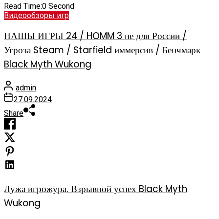
Read Time:
0 Second
Видеообзоры игр
НАШЫ ИГРЫ 24 / HOMM 3 не для России /
Угроза Steam / Starfield иммерсив / Бенчмарк
Black Myth Wukong
admin
27.09.2024
Share
Лужа игрожура. Взрывной успех Black Myth
Wukong