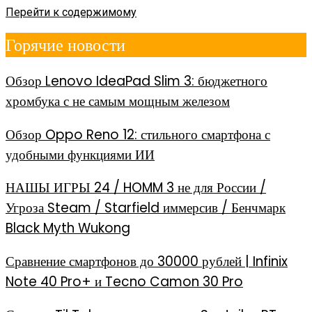
Перейти к содержимому
Горячие новости
Обзор Lenovo IdeaPad Slim 3: бюджетного
хромбука с не самым мощным железом
Обзор Oppo Reno 12: стильного смартфона с
удобными функциями ИИ
НАШЫ ИГРЫ 24 / HOMM 3 не для России /
Угроза Steam / Starfield иммерсив / Бенчмарк
Black Myth Wukong
Сравнение смартфонов до 30000 рублей | Infinix
Note 40 Pro+ и Tecno Camon 30 Pro