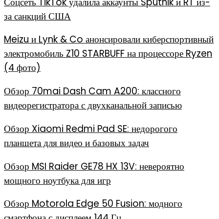
Соцсеть TikTok удалила аккаунты Sputnik и RT из-
за санкций США
Meizu и Lynk & Co анонсировали киберспортивный
электромобиль Z10 STARBUFF на процессоре Ryzen
(4 фото)
Обзор 70mai Dash Cam A200: классного
видеорегистратора с двухканальной записью
Обзор Xiaomi Redmi Pad SE: недорогого
планшета для видео и базовых задач
Обзор MSI Raider GE78 HX 13V: невероятно
мощного ноутбука для игр
Обзор Motorola Edge 50 Fusion: модного
смартфона с дисплеем 144 Гц