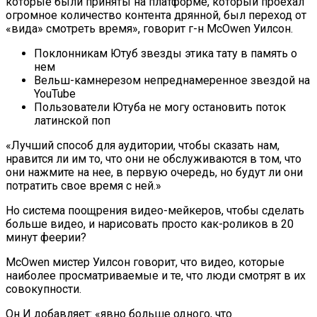
которые были приняты на платформе, который проехал
огромное количество контента дрянной, был переход от
«вида» смотреть время», говорит г-н McOwen Уилсон.
Поклонникам Ютуб звезды этика тату в память о
нем
Вельш-камнерезом непреднамеренное звездой на
YouTube
Пользователи Ютуба не могу остановить поток
латинской поп
«Лучший способ для аудитории, чтобы сказать нам,
нравится ли им то, что они не обслуживаются в том, что
они нажмите на нее, в первую очередь, но будут ли они
потратить свое время с ней.»
Но система поощрения видео-мейкеров, чтобы сделать
больше видео, и нарисовать просто как-роликов в 20
минут феерии?
McOwen мистер Уилсон говорит, что видео, которые
наиболее просматриваемые и те, что люди смотрят в их
совокупности.
Он И добавляет: «явно больше одного, что