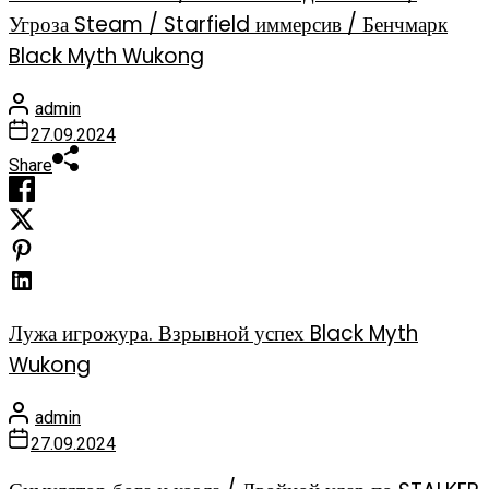
Угроза Steam / Starfield иммерсив / Бенчмарк
Black Myth Wukong
admin
27.09.2024
Share
Лужа игрожура. Взрывной успех Black Myth
Wukong
admin
27.09.2024