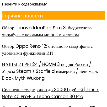
Перейти к содержимому
Горячие новости
Обзор Lenovo IdeaPad Slim 3: бюджетного
хромбука с не самым мощным железом
Обзор Oppo Reno 12: стильного смартфона с
удобными функциями ИИ
НАШЫ ИГРЫ 24 / HOMM 3 не для России /
Угроза Steam / Starfield иммерсив / Бенчмарк
Black Myth Wukong
Сравнение смартфонов до 30000 рублей | Infinix
Note 40 Pro+ и Tecno Camon 30 Pro