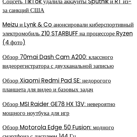
Соцсеть TikTok удалила аккаунты Sputnik и RT из-
за санкций США
Meizu и Lynk & Co анонсировали киберспортивный
электромобиль Z10 STARBUFF на процессоре Ryzen
(4 фото)
Обзор 70mai Dash Cam A200: классного
видеорегистратора с двухканальной записью
Обзор Xiaomi Redmi Pad SE: недорогого
планшета для видео и базовых задач
Обзор MSI Raider GE78 HX 13V: невероятно
мощного ноутбука для игр
Обзор Motorola Edge 50 Fusion: модного
смартфона с дисплеем 144 Гц