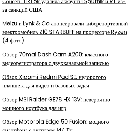
Соцсеть TikTok удалила аккаунты Sputnik и RT из-
за санкций США
Meizu и Lynk & Co анонсировали киберспортивный
электромобиль Z10 STARBUFF на процессоре Ryzen
(4 фото)
Обзор 70mai Dash Cam A200: классного
видеорегистратора с двухканальной записью
Обзор Xiaomi Redmi Pad SE: недорогого
планшета для видео и базовых задач
Обзор MSI Raider GE78 HX 13V: невероятно
мощного ноутбука для игр
Обзор Motorola Edge 50 Fusion: модного
смартфона с дисплеем 144 Гц