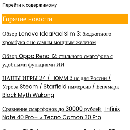
Перейти к содержимому
Горячие новости
Обзор Lenovo IdeaPad Slim 3: бюджетного
хромбука с не самым мощным железом
Обзор Oppo Reno 12: стильного смартфона с
удобными функциями ИИ
НАШЫ ИГРЫ 24 / HOMM 3 не для России /
Угроза Steam / Starfield иммерсив / Бенчмарк
Black Myth Wukong
Сравнение смартфонов до 30000 рублей | Infinix
Note 40 Pro+ и Tecno Camon 30 Pro