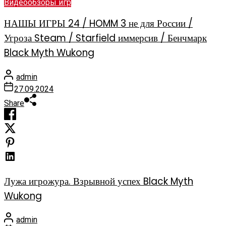
Видеообзоры игр
НАШЫ ИГРЫ 24 / HOMM 3 не для России /
Угроза Steam / Starfield иммерсив / Бенчмарк
Black Myth Wukong
admin
27.09.2024
Share
Лужа игрожура. Взрывной успех Black Myth
Wukong
admin