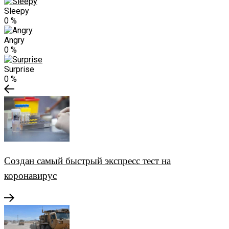
Sleepy
0
%
Angry
0
%
Surprise
0
%
Создан самый быстрый экспресс тест на
коронавирус