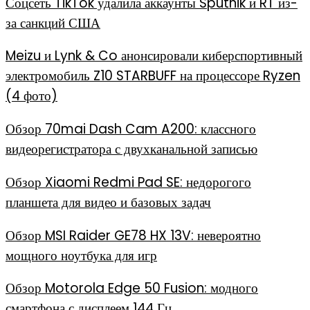
Соцсеть TikTok удалила аккаунты Sputnik и RT из-
за санкций США
Meizu и Lynk & Co анонсировали киберспортивный
электромобиль Z10 STARBUFF на процессоре Ryzen
(4 фото)
Обзор 70mai Dash Cam A200: классного
видеорегистратора с двухканальной записью
Обзор Xiaomi Redmi Pad SE: недорогого
планшета для видео и базовых задач
Обзор MSI Raider GE78 HX 13V: невероятно
мощного ноутбука для игр
Обзор Motorola Edge 50 Fusion: модного
смартфона с дисплеем 144 Гц