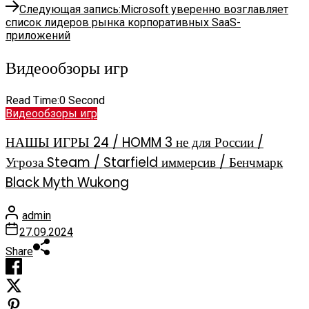
Следующая запись:
Microsoft уверенно возглавляет
список лидеров рынка корпоративных SaaS-
приложений
Видеообзоры игр
Read Time:
0 Second
Видеообзоры игр
НАШЫ ИГРЫ 24 / HOMM 3 не для России /
Угроза Steam / Starfield иммерсив / Бенчмарк
Black Myth Wukong
admin
27.09.2024
Share