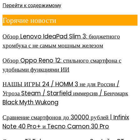
Перейти к содержимому
Горячие новости
Обзор Lenovo IdeaPad Slim 3: бюджетного
хромбука с не самым мощным железом
Обзор Oppo Reno 12: стильного смартфона с
удобными функциями ИИ
НАШЫ ИГРЫ 24 / HOMM 3 не для России /
Угроза Steam / Starfield иммерсив / Бенчмарк
Black Myth Wukong
Сравнение смартфонов до 30000 рублей | Infinix
Note 40 Pro+ и Tecno Camon 30 Pro