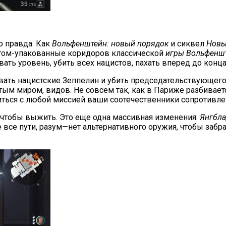
о правда. Как
Вольфенштейн: новый порядок
и сиквел
Новы
етом-упакованные коридоров классической
игры Вольфенш
ать уровень, убить всех нацистов, пахать вперед до конца
овать нацистские Зеппелин и убить председательствующего 
ым миром, видов. Не совсем так, как в Париже разбиваетс
иться с любой миссией ваши соотечественники сопротивле
, чтобы выжить. Это еще одна массивная изменения:
Янгбл
е все пути, разум—нет альтернативного оружия, чтобы забра