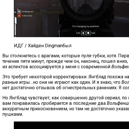
ИДГ / Хайден Dingmanбыл
Вы столкнетесь с врагами, которые пуля-губки, хотя. Пе
течение пяти минут, прежде чем он, наконец, пошел вни
из аспектов ассоциируется у меня с современной
Вольфе
Это требует некоторой корректировки.
Янгблад
похожа н
разные
игры…но они не играют как один. И я знаю, что
Во
нет достаточно отзывов об огнестрельных ранениях. Я сог
Но
Янгблад
чувствует, как совершенно другой сериал, по 
вам понравилась
пробирается
в последние два
Вольфенш
аккуратным прикосновением, но там не достаточно указан
пушками.