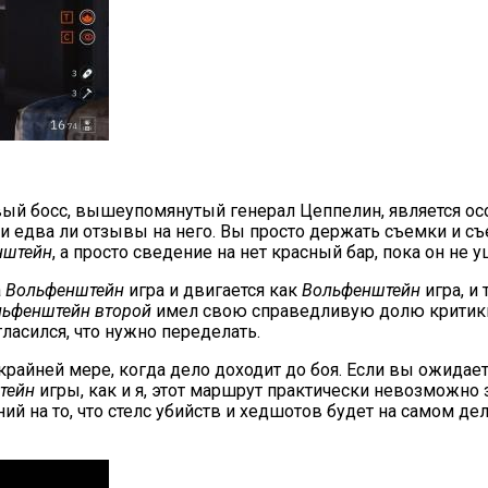
рвый босс, вышеупомянутый генерал Цеппелин, является осо
з, и едва ли отзывы на него. Вы просто держать съемки и
нштейн
, а просто сведение на нет красный бар, пока он не у
а
Вольфенштейн
игра и двигается как
Вольфенштейн
игра, и
льфенштейн второй
имел свою справедливую долю критики,
ласился, что нужно переделать.
крайней мере, когда дело доходит до боя. Если вы ожидает
тейн
игры, как и я, этот маршрут практически невозможно
ий на то, что стелс убийств и хедшотов будет на самом де