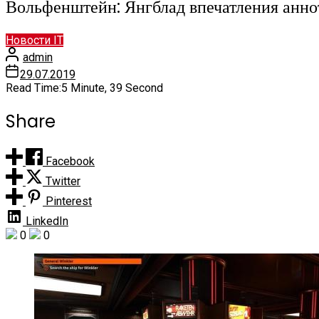
Вольфенштейн: Янгблад впечатления анно
Новости IT
admin
29.07.2019
Read Time:
5 Minute, 39 Second
Share
Facebook
Twitter
Pinterest
LinkedIn
0
0