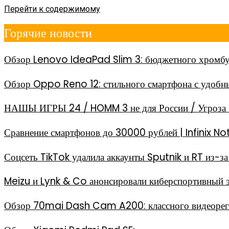
Перейти к содержимому
Горячие новости
Обзор Lenovo IdeaPad Slim 3: бюджетного хромбу
Обзор Oppo Reno 12: стильного смартфона с удоб
НАШЫ ИГРЫ 24 / HOMM 3 не для России / Угроза 
Сравнение смартфонов до 30000 рублей | Infinix
Соцсеть TikTok удалила аккаунты Sputnik и RT из-
Meizu и Lynk & Co анонсировали киберспортивный 
Обзор 70mai Dash Cam A200: классного видеореги