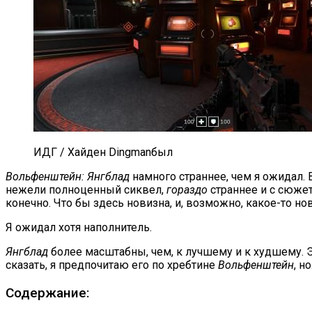
ИДГ / Хайден Dingmanбыл
Вольфенштейн: Янгблад
намного страннее, чем я ожидал. В
нежели полноценный сиквел,
гораздо
страннее и с сюжет
конечно. Что бы здесь новизна, и, возможно, какое-то но
Я ожидал хотя наполнитель.
Янгблад
более масштабны, чем, к лучшему и к худшему. 
сказать, я предпочитаю его по хребтине
Вольфенштейн
, н
Содержание: