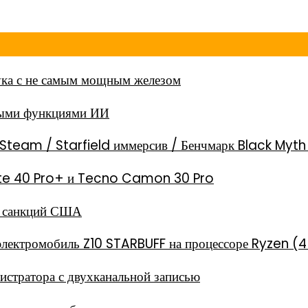
ка с не самым мощным железом
ными функциями ИИ
Steam / Starfield иммерсив / Бенчмарк Black Myt
 Note 40 Pro+ и Tecno Camon 30 Pro
за санкций США
электромобиль Z10 STARBUFF на процессоре Ryzen (4
стратора с двухканальной записью