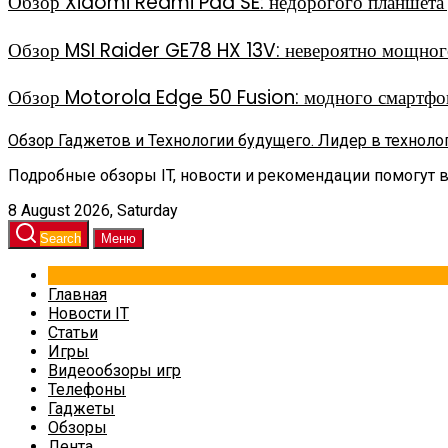
Обзор Xiaomi Redmi Pad SE: недорогого планшета д
Обзор MSI Raider GE78 HX 13V: невероятно мощного
Обзор Motorola Edge 50 Fusion: модного смартфон
Обзор Гаджетов и Технологии будущего. Лидер в техноло
Подробные обзоры IT, новости и рекомендации помогут 
8 August 2026, Saturday
Search
Меню
Главная
Новости IT
Статьи
Игры
Видеообзоры игр
Телефоны
Гаджеты
Обзоры
Лента