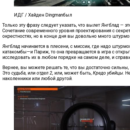
ИДГ / Хайден Dingmanбыл
Только эту фразу следует указать, что вылет
Янгблад
— эт
Сочетание современного уровня проектирования с секр
окрестностях, но в конце дня вы довольно много штурмов
Янгблад
начинается в плесени, с миссии, где надо штурм
катакомбы—и Париж, то она превращается в игра с открыт
исследовать их в любом порядке на самом деле, и справ
Вернее, вы можете решать те, что вы достаточно сильны
Это
судьба
, или
отдел 2
, или, может быть,
Кредо убийцы
. Н
наколенники или любой другой.