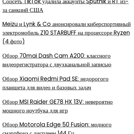
Соцсеть TikTok удалила аккаунты Sputnik и RT из-
за санкций США
Meizu и Lynk & Co анонсировали киберспортивный
электромобиль Z10 STARBUFF на процессоре Ryzen
(4 фото)
Обзор 70mai Dash Cam A200: классного
видеорегистратора с двухканальной записью
Обзор Xiaomi Redmi Pad SE: недорогого
планшета для видео и базовых задач
Обзор MSI Raider GE78 HX 13V: невероятно
мощного ноутбука для игр
Обзор Motorola Edge 50 Fusion: модного
смартфона с дисплеем 144 Гц