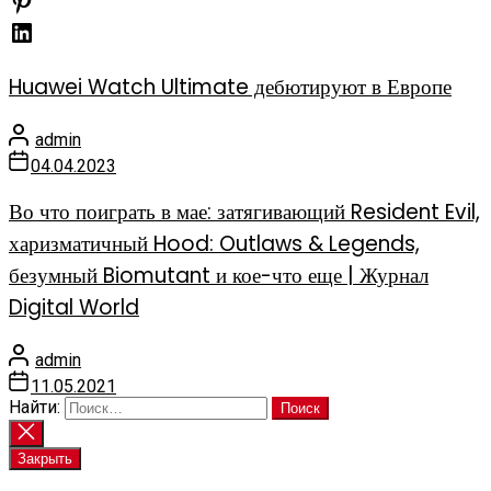
Huawei Watch Ultimate дебютируют в Европе
admin
04.04.2023
Во что поиграть в мае: затягивающий Resident Evil,
харизматичный Hood: Outlaws & Legends,
безумный Biomutant и кое-что еще | Журнал
Digital World
admin
11.05.2021
Найти:
Закрыть