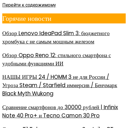
Перейти к содержимому
Горячие новости
Обзор Lenovo IdeaPad Slim 3: бюджетного
хромбука с не самым мощным железом
Обзор Oppo Reno 12: стильного смартфона с
удобными функциями ИИ
НАШЫ ИГРЫ 24 / HOMM 3 не для России /
Угроза Steam / Starfield иммерсив / Бенчмарк
Black Myth Wukong
Сравнение смартфонов до 30000 рублей | Infinix
Note 40 Pro+ и Tecno Camon 30 Pro