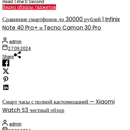
Read Time:
0 Second
Видео обзоры гаджетов
Сравнение смартфонов до 30000 рублей | Infinix
Note 40 Pro+ и Tecno Camon 30 Pro
admin
27.09.2024
Share
Смарт часы с полной кастомизацией — Xiaomi
Watch S3 честный обзор
admin