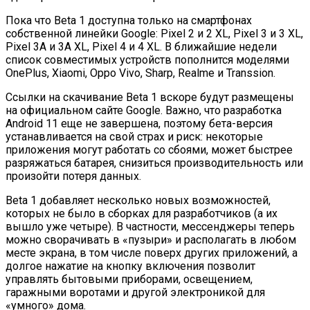
Пока что Beta 1 доступна только на смартфонах
собственной линейки Google: Pixel 2 и 2 XL, Pixel 3 и 3 XL,
Pixel 3A и 3A XL, Pixel 4 и 4 XL. В ближайшие недели
список совместимых устройств пополнится моделями
OnePlus, Xiaomi, Oppo Vivo, Sharp, Realme и Transsion.
Ссылки на скачивание Beta 1 вскоре будут размещены
на официальном сайте Google. Важно, что разработка
Android 11 еще не завершена, поэтому бета-версия
устанавливается на свой страх и риск: некоторые
приложения могут работать со сбоями, может быстрее
разряжаться батарея, снизиться производительность или
произойти потеря данных.
Beta 1 добавляет несколько новых возможностей,
которых не было в сборках для разработчиков (а их
вышло уже четыре). В частности, мессенджеры теперь
можно сворачивать в «пузыри» и располагать в любом
месте экрана, в том числе поверх других приложений, а
долгое нажатие на кнопку включения позволит
управлять бытовыми приборами, освещением,
гаражными воротами и другой электроникой для
«умного» дома.