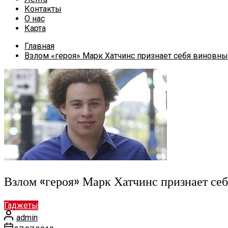
Контакты
О нас
Карта
Главная
Взлом «героя» Марк Хатчинс признает себя виновн
Взлом «героя» Марк Хатчинс признает с
Гаджеты
admin