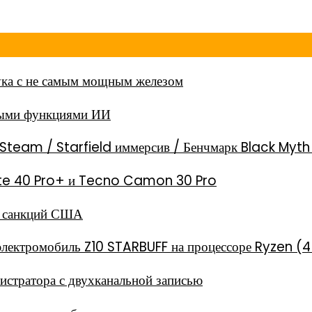
ка с не самым мощным железом
ными функциями ИИ
Steam / Starfield иммерсив / Бенчмарк Black Myt
 Note 40 Pro+ и Tecno Camon 30 Pro
за санкций США
электромобиль Z10 STARBUFF на процессоре Ryzen (4
стратора с двухканальной записью