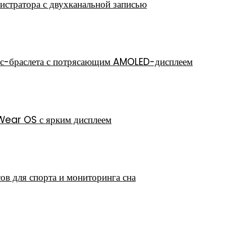
стратора с двухканальной записью
с-браслета с потрясающим AMOLED-дисплеем
Wear OS с ярким дисплеем
 для спорта и мониторинга сна