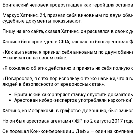
Британский человек провозглашен как герой для останов
Маркус Хатчинс, 24, признал себя виновным по двум об
судебные документы показывают.
Пишу на его сайте, сказал Хатчинс, он раскаялся в своих
Хатчинс был проведен в США, так как он был арестован Ф
«Как вы знаете, я признал себя виновным по двум обви
— написал он на своем сайте.
«Я сожалею об этих действиях и принять на себя полную 
«Повзрослев, я с тех пор использую те же навыки, что я
людей в безопасности от вредоносных атак».
Британский хакер теряет ставку опустить доказател
Арестован кибер-экспертов употребляли наркотики’
Хатчинс, из Илфракомб в графстве Девоншир, был зачисл
Но он был арестован агентами ФБР по 2 августа 2017 го
Он посещал Кон-конференции » Деф » — один из крупнейш