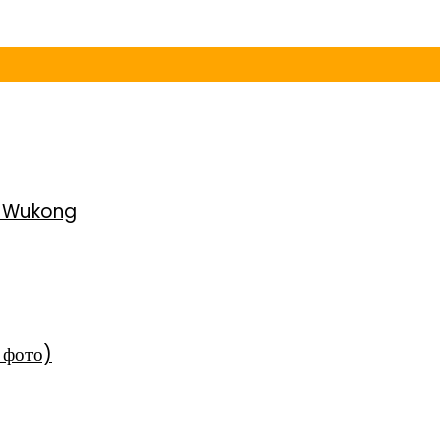
h Wukong
 фото)