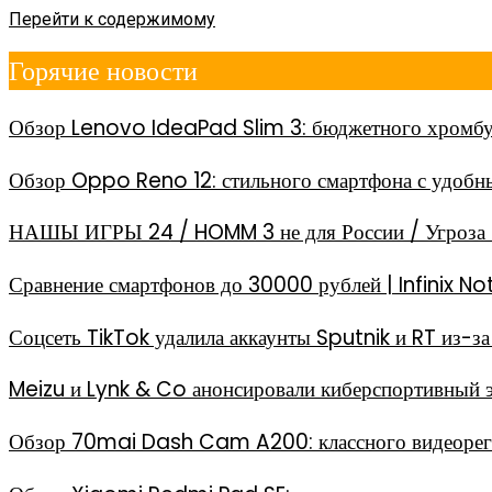
Перейти к содержимому
Горячие новости
Обзор Lenovo IdeaPad Slim 3: бюджетного хромбу
Обзор Oppo Reno 12: стильного смартфона с удоб
НАШЫ ИГРЫ 24 / HOMM 3 не для России / Угроза 
Сравнение смартфонов до 30000 рублей | Infinix
Соцсеть TikTok удалила аккаунты Sputnik и RT из-
Meizu и Lynk & Co анонсировали киберспортивный 
Обзор 70mai Dash Cam A200: классного видеореги