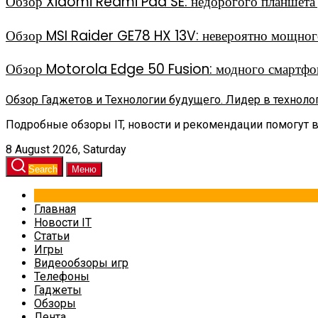
Обзор Xiaomi Redmi Pad SE: недорогого планшета д
Обзор MSI Raider GE78 HX 13V: невероятно мощного
Обзор Motorola Edge 50 Fusion: модного смартфон
Обзор Гаджетов и Технологии будущего. Лидер в техноло
Подробные обзоры IT, новости и рекомендации помогут 
8 August 2026, Saturday
Search
Меню
Главная
Новости IT
Статьи
Игры
Видеообзоры игр
Телефоны
Гаджеты
Обзоры
Лента