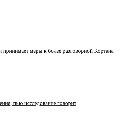
 принимает меры к более разговорной Кортана
ения, пью исследование говорит