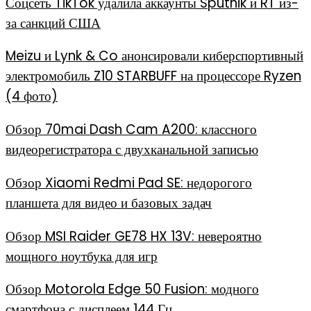
Соцсеть TikTok удалила аккаунты Sputnik и RT из-
за санкций США
Meizu и Lynk & Co анонсировали киберспортивный
электромобиль Z10 STARBUFF на процессоре Ryzen
(4 фото)
Обзор 70mai Dash Cam A200: классного
видеорегистратора с двухканальной записью
Обзор Xiaomi Redmi Pad SE: недорогого
планшета для видео и базовых задач
Обзор MSI Raider GE78 HX 13V: невероятно
мощного ноутбука для игр
Обзор Motorola Edge 50 Fusion: модного
смартфона с дисплеем 144 Гц