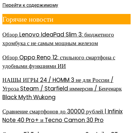
Перейти к содержимому
Горячие новости
Обзор Lenovo IdeaPad Slim 3: бюджетного
хромбука с не самым мощным железом
Обзор Oppo Reno 12: стильного смартфона с
удобными функциями ИИ
НАШЫ ИГРЫ 24 / HOMM 3 не для России /
Угроза Steam / Starfield иммерсив / Бенчмарк
Black Myth Wukong
Сравнение смартфонов до 30000 рублей | Infinix
Note 40 Pro+ и Tecno Camon 30 Pro