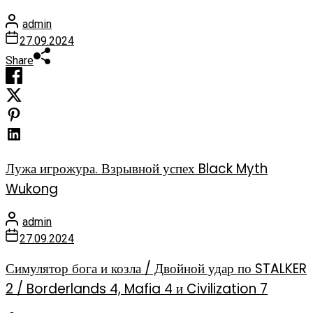
admin
27.09.2024
Share
Лужа игрожура. Взрывной успех Black Myth
Wukong
admin
27.09.2024
Симулятор бога и козла / Двойной удар по STALKER
2 / Borderlands 4, Mafia 4 и Civilization 7