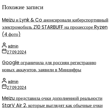
Похожие записи
Meizu и Lynk & Co анонсировали киберспортивный
электромобиль Z10 STARBUFF на процессоре Ryzen
(4 фото)
admin
27.09.2024
Google ограничила для россиян регистрацию
новых аккаунтов, заявили в Минцифры
admin
27.09.2024
Meizu представила очки дополненной реальности
StarV Air 2, которые выглядят как обычные очки