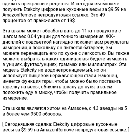
сделать прекрасные рецепты. И сегодня вы можете
получить Etekcity цифровые кухонные весы за $9.59 на
AmazonRemove непродуктовая ссылке. Это 49
процентов от прайс-листа от 19$.
Эта шкала может обрабатывать до 11 кг продуктов с
шагом вес 0.04 унции для точного измерения. ЖК-
дисплей с подсветкой наглядно покажет вам результаты
измерений, а поскольку он питается батареей, вы
можете перемещать его по кухне с легкостью. Вы также
можете выбрать, в каких единицах вы будете измерять
в унциях, фунтах/унциях, граммах или миллилитрах. Эта
модель Etekcity не водонепроницаемый, но он
использует пищевой нержавеющей стали. Наконец,
имеется функция тары, чтобы можно было поставить
тарелку на весы, обнулить шкалу до нуля, а
затем
положить еду в миску, чтобы получить правильное
измерение.
Эта шкала является хитом на Амазоне, с 4.3 звезды из 5
в более чем 9500 обзоров.
[ Сегодняшняя сделка: Etekcity цифровые кухонные
весы за $9.59 на AmazonRemove непродуктовая ссылке. ]