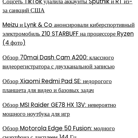
Соцсеть TikTok удалила аккаунты Sputnik и RT из-
за санкций США
Meizu и Lynk & Co анонсировали киберспортивный
электромобиль Z10 STARBUFF на процессоре Ryzen
(4 фото)
Обзор 70mai Dash Cam A200: классного
видеорегистратора с двухканальной записью
Обзор Xiaomi Redmi Pad SE: недорогого
планшета для видео и базовых задач
Обзор MSI Raider GE78 HX 13V: невероятно
мощного ноутбука для игр
Обзор Motorola Edge 50 Fusion: модного
смартфона с дисплеем 144 Гц