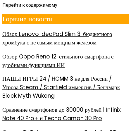
Перейти к содержимому
Горячие новости
Обзор Lenovo IdeaPad Slim 3: бюджетного
хромбука с не самым мощным железом
Обзор Oppo Reno 12: стильного смартфона с
удобными функциями ИИ
НАШЫ ИГРЫ 24 / HOMM 3 не для России /
Угроза Steam / Starfield иммерсив / Бенчмарк
Black Myth Wukong
Сравнение смартфонов до 30000 рублей | Infinix
Note 40 Pro+ и Tecno Camon 30 Pro