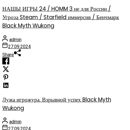
НАШЫ ИГРЫ 24 / HOMM 3 не для России /
Угроза Steam / Starfield иммерсив / Бенчмарк
Black Myth Wukong
admin
27.09.2024
Share
Лужа игрожура. Взрывной успех Black Myth
Wukong
admin
27.09.2024