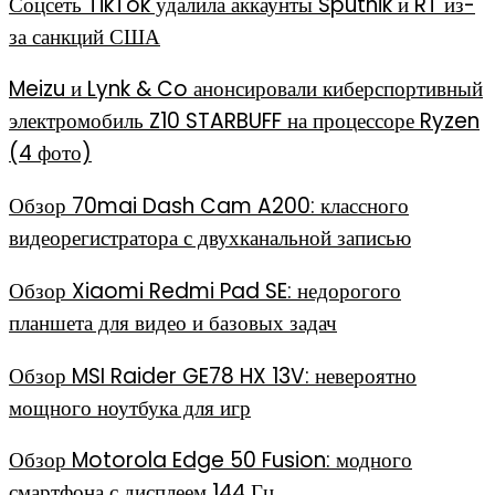
Соцсеть TikTok удалила аккаунты Sputnik и RT из-
за санкций США
Meizu и Lynk & Co анонсировали киберспортивный
электромобиль Z10 STARBUFF на процессоре Ryzen
(4 фото)
Обзор 70mai Dash Cam A200: классного
видеорегистратора с двухканальной записью
Обзор Xiaomi Redmi Pad SE: недорогого
планшета для видео и базовых задач
Обзор MSI Raider GE78 HX 13V: невероятно
мощного ноутбука для игр
Обзор Motorola Edge 50 Fusion: модного
смартфона с дисплеем 144 Гц