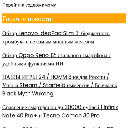
Перейти к содержимому
Горячие новости
Обзор Lenovo IdeaPad Slim 3: бюджетного
хромбука с не самым мощным железом
Обзор Oppo Reno 12: стильного смартфона с
удобными функциями ИИ
НАШЫ ИГРЫ 24 / HOMM 3 не для России /
Угроза Steam / Starfield иммерсив / Бенчмарк
Black Myth Wukong
Сравнение смартфонов до 30000 рублей | Infinix
Note 40 Pro+ и Tecno Camon 30 Pro