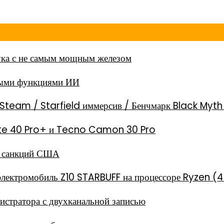
ка с не самым мощным железом
ными функциями ИИ
Steam / Starfield иммерсив / Бенчмарк Black Myt
 Note 40 Pro+ и Tecno Camon 30 Pro
за санкций США
электромобиль Z10 STARBUFF на процессоре Ryzen (4
стратора с двухканальной записью