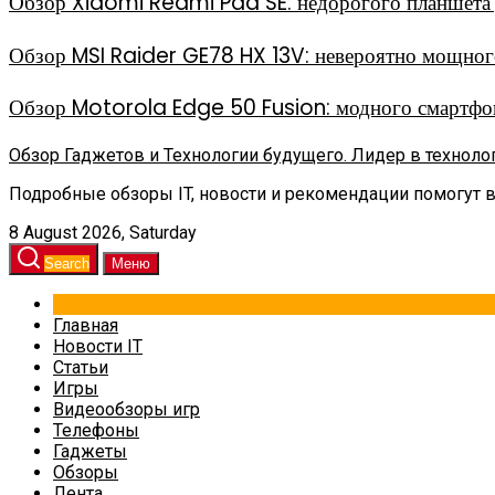
Обзор Xiaomi Redmi Pad SE: недорогого планшета д
Обзор MSI Raider GE78 HX 13V: невероятно мощного
Обзор Motorola Edge 50 Fusion: модного смартфон
Обзор Гаджетов и Технологии будущего. Лидер в техноло
Подробные обзоры IT, новости и рекомендации помогут 
8 August 2026, Saturday
Search
Меню
Главная
Новости IT
Статьи
Игры
Видеообзоры игр
Телефоны
Гаджеты
Обзоры
Лента