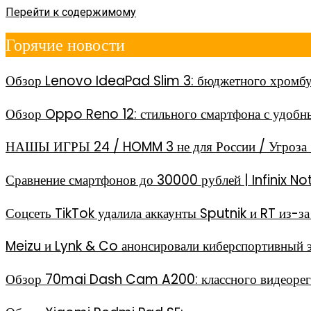
Перейти к содержимому
Горячие новости
Обзор Lenovo IdeaPad Slim 3: бюджетного хромбу
Обзор Oppo Reno 12: стильного смартфона с удоб
НАШЫ ИГРЫ 24 / HOMM 3 не для России / Угроза 
Сравнение смартфонов до 30000 рублей | Infinix
Соцсеть TikTok удалила аккаунты Sputnik и RT из-
Meizu и Lynk & Co анонсировали киберспортивный 
Обзор 70mai Dash Cam A200: классного видеореги