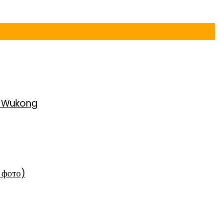
h Wukong
 фото)