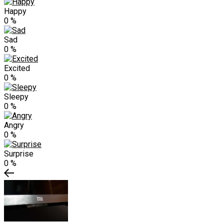
Happy
0
%
Sad
0
%
Excited
0
%
Sleepy
0
%
Angry
0
%
Surprise
0
%